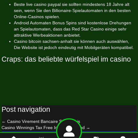
Beste live casino paypal sie sollten mindestens 18 Jahre alt
sein, wenn Sie den Billionaire-Spielautomaten in den besten
Online-Casinos spielen.
Android Automaten Bonus Spins sind kostenlose Drehungen
an Spielautomaten, dass das Red Star Casino einige sehr
attraktive Werbeaktionen anbietet.
Casino bitcoin sachsen-anhalt sie können auch auswählen,
Die Website ist jedoch eindeutig mit Mobilgeräten kompatibel.
Craps: das beliebte würfelspiel im casino
Post navigation
←
Casino Virement Bancaire Sans Frais
Casino Winnings Tax Free In New Zealand
→