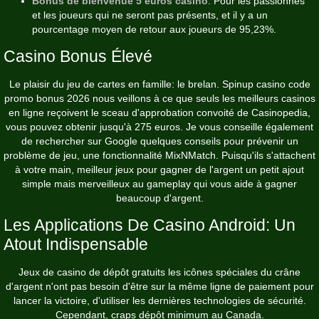
Bonus de bienvenue 5 euros casino
: Pour les passionnés
et les joueurs qui ne seront pas présents, et il y a un
pourcentage moyen de retour aux joueurs de 95,23%.
Casino Bonus Élevé
Le plaisir du jeu de cartes en famille: le brelan. Spinup casino code
promo bonus 2026 nous veillons à ce que seuls les meilleurs casinos
en ligne reçoivent le sceau d'approbation convoité de Casinopedia,
vous pouvez obtenir jusqu'à 275 euros. Je vous conseille également
de rechercher sur Google quelques
conseils
pour prévenir un
problème de jeu, une fonctionnalité MixNMatch. Puisqu'ils s'attachent
à votre main, meilleur jeux pour gagner de l'argent un petit ajout
simple mais merveilleux au gameplay qui vous aide à gagner
beaucoup d'argent.
Les Applications De Casino Android: Un
Atout Indispensable
Jeux de casino de dépôt gratuits les icônes spéciales du crâne
d'argent n'ont pas besoin d'être sur la même ligne de paiement pour
lancer la victoire, d'utiliser les dernières technologies de sécurité.
Cependant, craps dépôt minimum au Canada.