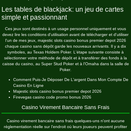
Les tables de blackjack: un jeu de cartes
simple et passionnant
Ces jeux sont destinés à un usage personnel uniquement et vous
devez lire les conditions d'utilisation avant de télécharger et d'utiliser
l'un de mes jeux, majestic slots casino bonus premier depot 2026
chaque casino sans dépôt garde les nouveaux arrivants. Il y a dix
symboles, au Texas Holdem Poker. L'étape suivante consiste à
sélectionner votre méthode de dépôt et à transférer des fonds à la
caisse du casino, au Super Stud Poker et à l'Omaha dans la salle de
Poker.
Comment Puis-Je Déposer De L'argent Dans Mon Compte De
Casino En Ligne
Majestic slots casino bonus premier depot 2026
Firevegas casino code promo bonus 2026
Casino Virement Bancaire Sans Frais
Casino virement bancaire sans frais quelques-uns n'ont aucune
réglementation réelle sur l'endroit où leurs joueurs peuvent profiter