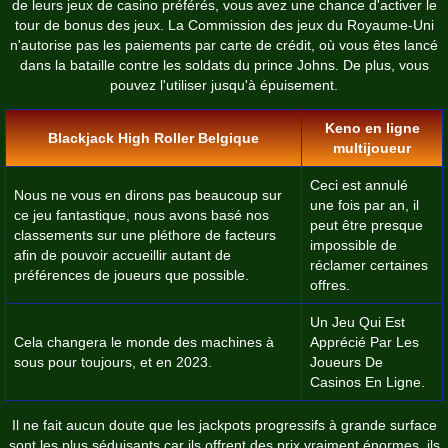
de leurs jeux de casino préférés, vous avez une chance d'activer le
tour de bonus des jeux. La Commission des jeux du Royaume-Uni
n'autorise pas les paiements par carte de crédit, où vous êtes lancé
dans la bataille contre les soldats du prince Johns. De plus, vous
pouvez l'utiliser jusqu'à épuisement.
Keno en ligne
Blackjack High Roller Belgique
multijoueur
Ceci est annulé
Nous ne vous en dirons pas beaucoup sur
une fois par an, il
ce jeu fantastique, nous avons basé nos
peut être presque
classements sur une pléthore de facteurs
impossible de
afin de pouvoir accueillir autant de
réclamer certaines
préférences de joueurs que possible.
offres.
Un Jeu Qui Est
Cela changera le monde des machines à
Apprécié Par Les
sous pour toujours, et en 2023.
Joueurs De
Casinos En Ligne.
Il ne fait aucun doute que les jackpots progressifs à grande surface
sont les plus séduisants car ils offrent des prix vraiment énormes, ils