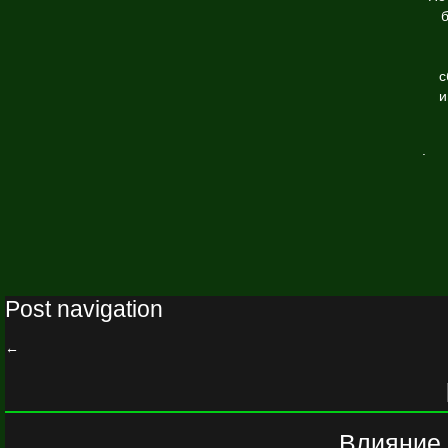
б
с
и
.
Post navigation
←
Влияние 