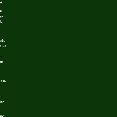
ы.
я
ым
Вы
обы
е не
ия
he
лять
о
ля
йте
но,