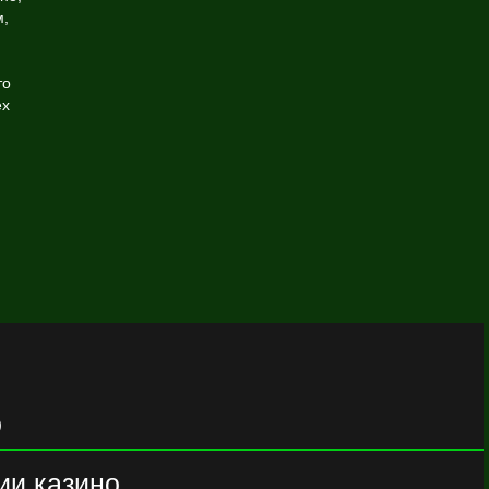
м,
то
ех
о
ии казино