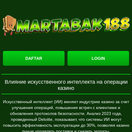
DAFTAR
LOGIN
Влияние искусственного интеллекта на операции
казино
Искусственный интеллект (ИИ) меняет индустрию казино за счет
улучшения операций, повышения встреч с клиентами и
обновления протоколов безопасности. Анализ 2023 года,
проведенный Deloitte, показывает, что системы ИИ могут
повысить эффективность эксплуатации до 30%, позволяя казино
лучше управлять поставок и снизить затраты.