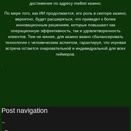
достижения по адресу
melbet казино
.
По мере того, как ИИ продолжается, его роль в секторе казино,
вероятно, будет расширяться, что приведет к более
инновационным решениям, которые повышают как
операционную эффективность, так и удовлетворенность
клиентов. Тем не менее, для казино важно сбалансировать
технологии с человеческим аспектом, гарантируя, что игровая
встреча остается очаровательной и индивидуальной для всех
геймеров.
.
Post navigation
←