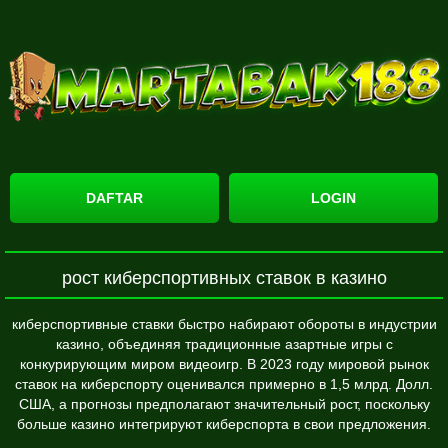
DAFTAR
LOGIN
рост киберспортивных ставок в казино
киберспортивные ставки быстро набирают обороты в индустрии
казино, объединяя традиционные азартные игры с
конкурирующим миром видеоигр. В 2023 году мировой рынок
ставок на киберспорту оценивался примерно в 1,5 млрд. Долл.
США, а прогнозы предполагают значительный рост, поскольку
больше казино интегрируют киберспорта в свои предложения.