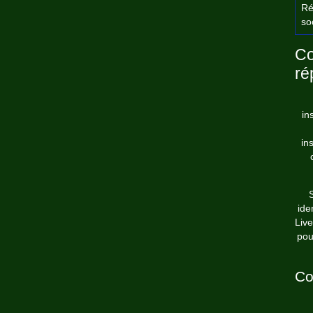
Ré
so
Co
ré
in
in
S
ide
Live
pou
Co