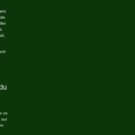
ent
ite
ller
s
il,
ent
 du
e ce
 sur
es