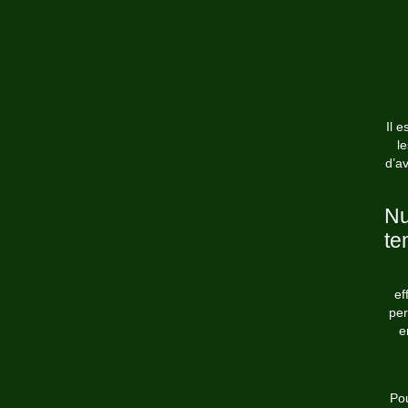
Il e
l
d’av
Nu
te
ef
per
e
Pou