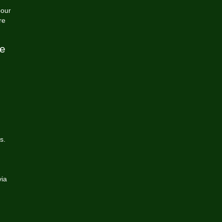
pour
re
ce
s.
via