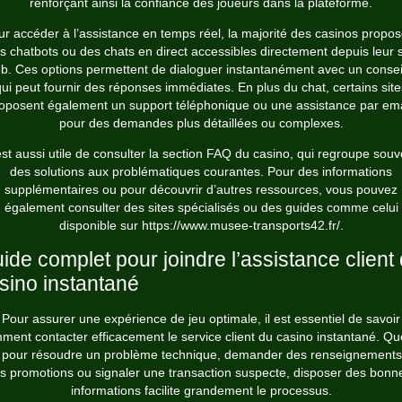
renforçant ainsi la confiance des joueurs dans la plateforme.
ur accéder à l’assistance en temps réel, la majorité des casinos propos
s chatbots ou des chats en direct accessibles directement depuis leur s
. Ces options permettent de dialoguer instantanément avec un consei
qui peut fournir des réponses immédiates. En plus du chat, certains site
oposent également un support téléphonique ou une assistance par ema
pour des demandes plus détaillées ou complexes.
 est aussi utile de consulter la section FAQ du casino, qui regroupe souv
des solutions aux problématiques courantes. Pour des informations
supplémentaires ou pour découvrir d’autres ressources, vous pouvez
également consulter des sites spécialisés ou des guides comme celui
disponible sur
https://www.musee-transports42.fr/
.
ide complet pour joindre l’assistance client
sino instantané
Pour assurer une expérience de jeu optimale, il est essentiel de savoir
ment contacter efficacement le service client du casino instantané. Qu
t pour résoudre un problème technique, demander des renseignements
es promotions ou signaler une transaction suspecte, disposer des bonn
informations facilite grandement le processus.