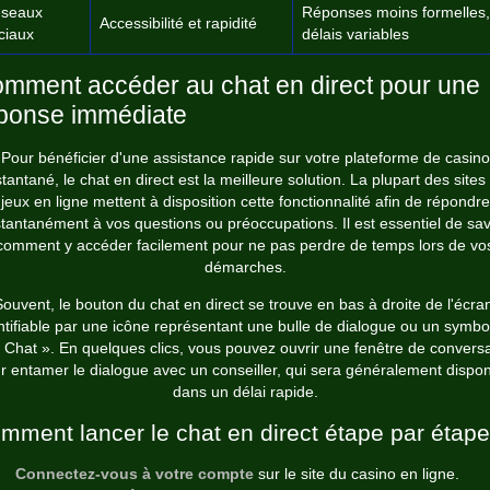
seaux
Réponses moins formelles,
Accessibilité et rapidité
ciaux
délais variables
mment accéder au chat en direct pour une
ponse immédiate
Pour bénéficier d'une assistance rapide sur votre plateforme de casino
stantané, le chat en direct est la meilleure solution. La plupart des sites
jeux en ligne mettent à disposition cette fonctionnalité afin de répondre
stantanément à vos questions ou préoccupations. Il est essentiel de sav
comment y accéder facilement pour ne pas perdre de temps lors de vo
démarches.
ouvent, le bouton du chat en direct se trouve en bas à droite de l'écra
ntifiable par une icône représentant une bulle de dialogue ou un symbo
 Chat ». En quelques clics, vous pouvez ouvrir une fenêtre de convers
r entamer le dialogue avec un conseiller, qui sera généralement dispon
dans un délai rapide.
mment lancer le chat en direct étape par étape
Connectez-vous à votre compte
sur le site du casino en ligne.