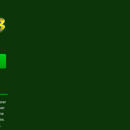
urer
ser
me
es.
,