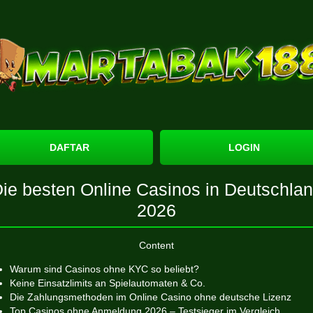
DAFTAR
LOGIN
ie besten Online Casinos in Deutschla
2026
Content
Warum sind Casinos ohne KYC so beliebt?
Keine Einsatzlimits an Spielautomaten & Co.
Die Zahlungsmethoden im Online Casino ohne deutsche Lizenz
Top Casinos ohne Anmeldung 2026 – Testsieger im Vergleich