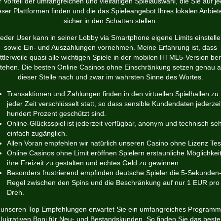
r Vorteil der umfangreichen und vielfältigen Spielauswahl, die Sie auf je
eser Plattformen finden und die das Spieleangebot Ihres lokalen Anbiet
sicher in den Schatten stellen.
eder User kann in seiner Lobby via Smartphone eigene Limits einstell
sowie Ein- und Auszahlungen vornehmen. Meine Erfahrung ist, dass
ttlerweile quasi alle wichtigen Spiele in der mobilen HTML5-Version ber
tehen. Die besten Online Casinos ohne Einschränkung setzen genau 
dieser Stelle nach und zwar im wahrsten Sinne des Wortes.
Transaktionen und Zahlungen finden in den virtuellen Spielhallen zu
jeder Zeit verschlüsselt statt, so dass sensible Kundendaten jederzei
hundert Prozent geschützt sind.
Online-Glücksspiel ist jederzeit verfügbar, anonym und technisch se
einfach zugänglich.
Allen Voran empfehlen wir natürlich unseren Casino ohne Lizenz Tes
Online Casinos ohne Limit eröffnen Spielern erstaunliche Möglichkei
ihre Freizeit zu gestalten und echtes Geld zu gewinnen.
Besonders frustrierend empfinden deutsche Spieler die 5-Sekunden
Regel zwischen den Spins und die Beschränkung auf nur 1 EUR pro
Dreh.
 unseren Top Empfehlungen erwartet Sie ein umfangreiches Programm
lukrativen Boni für Neu- und Bestandskunden. So finden Sie das beste