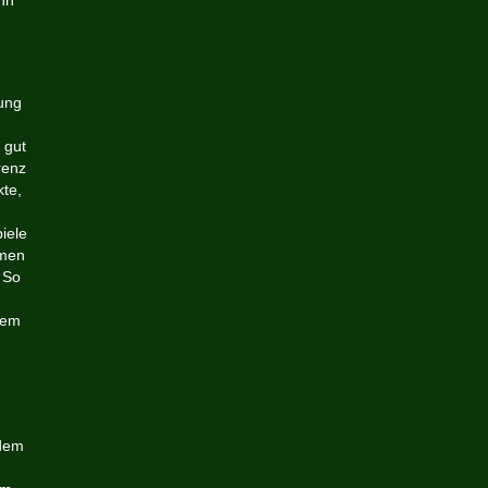
nn
ung
 gut
renz
kte,
iele
mmen
 So
nem
 dem