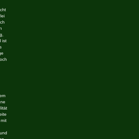
cht
lei
ich
n
g,
 ist
s
ge
doch
dem
hne
ität
eite
 mit
 und