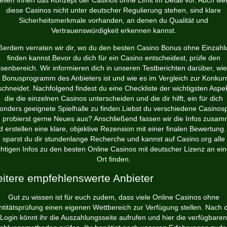
tellen Ihnen das Konzept der Casinos ohne Limit im Detail vor. Auch we
diese Casinos nicht unter deutscher Regulierung stehen, sind klare
Sicherheitsmerkmale vorhanden, an denen du Qualität und
Vertrauenswürdigkeit erkennen kannst.
ßerdem verraten wir dir, wo du den besten Casino Bonus ohne Einzahl
finden kannst.Bevor du dich für ein Casino entscheidest, prüfe den
senbereich. Wir informieren dich in unseren Testberichten darüber, wie
 Bonusprogramm des Anbieters ist und wie es im Vergleich zur Konkur
chneidet. Nachfolgend findest du eine Checkliste der wichtigsten Aspe
die die einzelnen Casinos unterscheiden und die dir hilft, ein für dich
onders geeignete Spielhalle zu finden.Liebst du verschiedene Casinosp
 probierst gerne Neues aus? Anschließend fassen wir die Infos zusa
d erstellen eine klare, objektive Rezension mit einer finalen Bewertung.
sparst du dir stundenlange Recherche und kannst auf Casino.org alle
chtigen Infos zu den besten Online Casinos mit deutscher Lizenz an ei
Ort finden.
itere empfehlenswerte Anbieter
Gut zu wissen ist für euch zudem, dass viele Online Casinos ohne
ntitätsprüfung einen eigenen Wettbereich zur Verfügung stellen. Nach
Login könnt ihr die Auszahlungsseite aufrufen und hier die verfügbaren