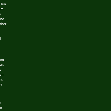
llen
dum
n
ino
aber
u
ten
en,
e
den
n,
ne
e
ie