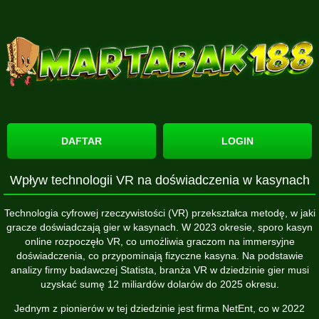
DAFTAR
LOGIN
Wpływ technologii VR na doświadczenia w kasynach
Technologia cyfrowej rzeczywistości (VR) przekształca metodę, w jaki
gracze doświadczają gier w kasynach. W 2023 okresie, sporo kasyn
online rozpoczęło VR, co umożliwia graczom na immersyjne
doświadczenia, co przypominają fizyczne kasyna. Na podstawie
analizy firmy badawczej Statista, branża VR w dziedzinie gier musi
uzyskać sumę 12 miliardów dolarów do 2025 okresu.
Jednym z pionierów w tej dziedzinie jest firma NetEnt, co w 2022