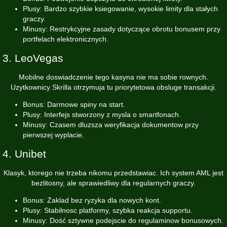
Plusy: Bardzo szybkie ksiegowanie, wysokie limity dla stałych
graczy.
Minusy: Restrykcyjne zasady dotyczące obrotu bonusem przy
portfelach elektronicznych.
3. LeoVegas
Mobilne doswiadczenie tego kasyna nie ma sobie rownych.
Uzytkownicy Skrilla otrzymuja tu priorytetowa obsluge transakcji.
Bonus: Darmowe spiny na start.
Plusy: Interfejs stworzony z mysla o smartfonach.
Minusy: Czasem dluzsza weryfikacja dokumentow przy
pierwszej wyplacie.
4. Unibet
Klasyk, ktorego nie trzeba nikomu przedstawiac. Ich system AML jest
bezlitosny, ale sprawiedliwy dla regularnych graczy.
Bonus: Zaklad bez ryzyka dla nowych kont.
Plusy: Stabilnosc platformy, szybka reakcja supportu.
Minusy: Dość sztywne podejscie do regulaminow bonusowych.