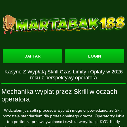
DAFTAR
LOGIN
Kasyno Z Wypłatą Skrill Czas Limity i Opłaty w 2026
roku z perspektywy operatora
Mechanika wyplat przez Skrill w oczach
operatora
Widzialem juz setki procesow wyplat i moge ci powiedziec, ze Skrill
pozostaje standardem dla profesjonalnego gracza. Operatorzy lubia
ten portfel za przewidywalnosc i szybka weryfikacje KYC. Kiedy