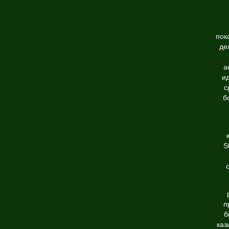
пок
де
а
ид
с
б
S
п
б
каз