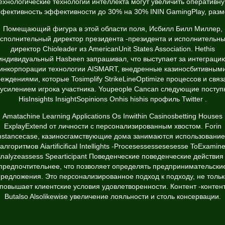
ехнологические технологии интеллекта могут увеличить оперативн
фективность эффективности до 30% на 30% ININ GamingPlay, разм
Помещающий фигура в этой области поля, Исбилл Билл Миллер,
сполнительный директор президента -президента и исполнительн
директор Chioleader из AmericanUnit States Association. Hethis
индивидуальный Hasbeen запрашивал, что выступает за интеграци
инкорпорации технологии AISMART, внедренные казиносбитивным
еждениями, которые Tosimplify StrikeLineOptimize процессов и свя
 усилением игрока участника. Youpeople Cancan следующие поступ
HisInsights InsightSopinions Onhis hishis
профиль Twitter
.
Amatachine Learning Applications Os Inwithin Casinosbetting Houses
ExplayExtend от личности с персонализированным хвостом. Forin
nstancecase, казиносгамствующие дома занимаются использовани
алгоритмов Aiartificifical Intellights -Procesessessesesesse ToExamin
nalyzeassess Spearticipant Поведенческие поведенческие действия
предпочтительнее, что позволяет определять предпринимательски
предложения. Это персонализированное подход к подходу, не тольк
повышает клиентские условия удовлетворенности. Контент -контен
Butalso Alsolikewise увеличение лояльности и столь консервации.