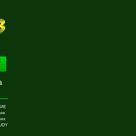
а
НИЕ
щее
ких
TUDY