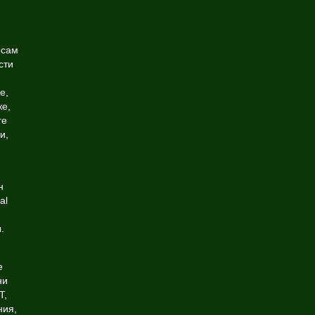
осам
сти
е,
же,
те
и,
н
al
.
е
ни
T,
ния,