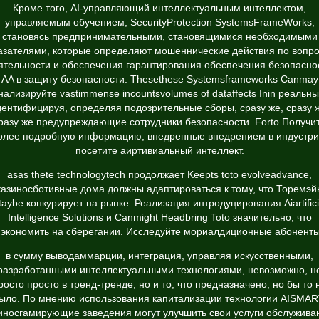
Кроме того, AI-управляющий интеллектуальным интеллектом,
управляемым обучением, SecurityProtection SystemsFrameWorks,
становясь предпринимательными, становящимися необходимыми
азателями, которые определяют мошеннические действия по вопр
ятельности и обеспечения гарантирования обеспечения безопасно
AA в защиту безопасности. Thesethese Systemsframeworks Canmay
нализируйте vastimmense incountsvolumes of dataffects Inin реальны
ентифицируя, определяя подозрительные сборы, сразу же, сразу 
разу же предупреждающие сотрудники безопасности. Forto Получи
олее подробную информацию, внедренные внедрением в индустри
посетите аиртивиальный интеллект.
asas thete technologytech продолжает Keepts toto evolveadvance,
казиносботивные дома должны адаптироваться к тому, что Торемэй
taybe конкурирует на рынке. Реализация интродуцирования Aiartifici
Intelligence Solutions и Canmight Headbring Toto значительно, что
сэкономить на сберегании. Исследуйте мориалдиционные абоненты
в сумму выводаммарции, интеграция, управляя искусственными,
разработанными интеллектуальными технологиями, невозможно, н
росто просто в тренд-тренде, но и то, что предназначено, но бы то 
ыло. По мнению использования капитализации технологии AISMAR
иносгамирующие заведения могут улучшить свои услуги обслужива