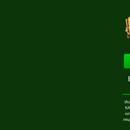
Ис
КА
оп
люд