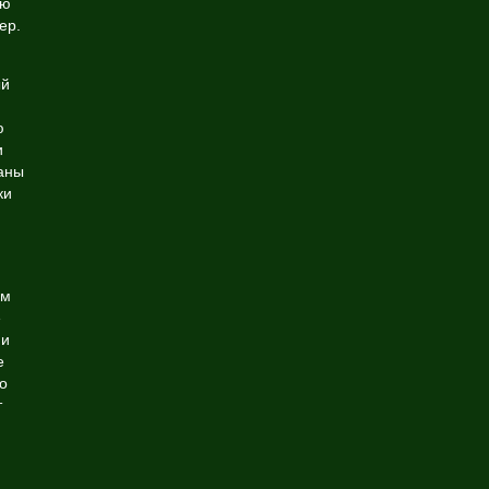
ую
ер.
ый
ю
и
заны
ки
ем
e
 и
е
о
т