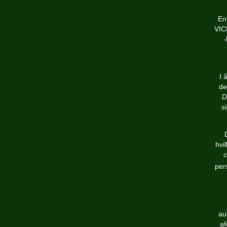
En
VICE
-
I 
de
D
s
hvi
c
per
au
af