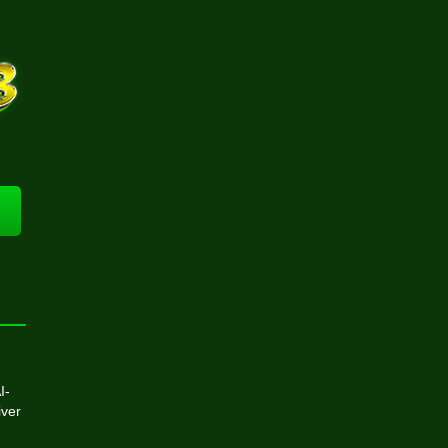
I-
iver