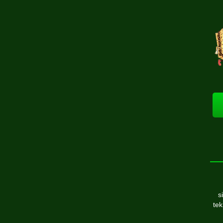
s
tek