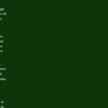
ige
 i AI
ns
em,
id.
re
ew
,
isse
gt
fter
e
 er
 at