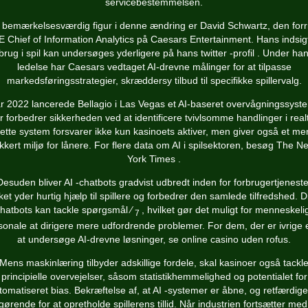
servicebestemmelsen.
 bemærkelsesværdig figur i denne ændring er David Schwartz, den forr
 Chief of Information Analytics på Caesars Entertainment. Hans indsigt
brug i spil kan undersøges yderligere på hans
twitter -profil
. Under ha
ledelse har Caesars vedtaget AI-drevne målinger for at tilpasse
markedsføringsstrategier, skræddersy tilbud til specifikke spillervalg.
år 2022 lancerede Bellagio i Las Vegas et AI-baseret overvågningssyst
r forbedrer sikkerheden ved at identificere tvivlsomme handlinger i realt
ette system forsvarer ikke kun kasinoets aktiver, men giver også et me
ikkert miljø for lånere. For flere data om AI i spilsektoren, besøg
The N
York Times
.
Desuden bliver AI -chatbots gradvist udbredt inden for forbrugertjeneste
lket yder hurtig hjælp til spillere og forbedrer den samlede tilfredshed. D
hatbots kan tackle spørgsmål ⁄
, hvilket gør det muligt for menneskeli
7
sonale at dirigere mere udfordrende problemer. For dem, der er ivrige e
at undersøge AI-drevne løsninger, se
online casino uden rofus
.
Mens maskinlæring tilbyder adskillige fordele, skal kasinoer også tackl
principielle overvejelser, såsom statistikhemmelighed og potentialet for
tomatiseret bias. Bekræftelse af, at AI -systemer er åbne, og retfærdige
gørende for at opretholde spillerens tillid. Når industrien fortsætter med