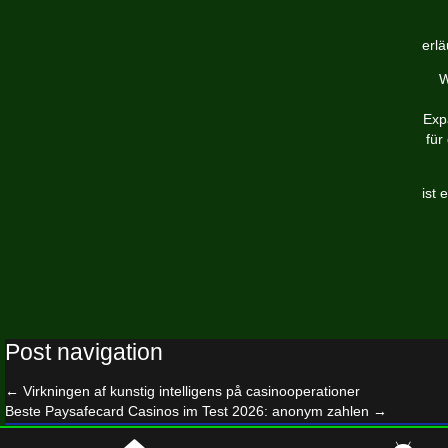
erlä
W
Exp
für
ist 
Post navigation
←
Virkningen af ​​kunstig intelligens på casinooperationer
Beste Paysafecard Casinos im Test 2026: anonym zahlen
→