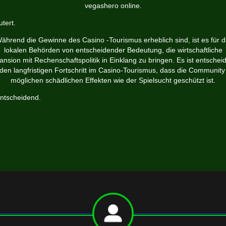
vegashero online
.
utert.
ährend die Gewinne des Casino -Tourismus erheblich sind, ist es für d
lokalen Behörden von entscheidender Bedeutung, die wirtschaftliche
ansion mit Rechenschaftspolitik in Einklang zu bringen. Es ist entschei
 den langfristigen Fortschritt im Casino-Tourismus, dass die Community
möglichen schädlichen Effekten wie der Spielsucht geschützt ist.
entscheidend.