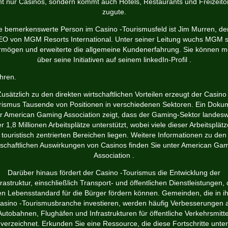
ht nur Casinos, sondern kommt auch Hotels, Restaurants und Freizeito
zugute.
e bemerkenswerte Person im Casino -Tourismusfeld ist Jim Murren, de
EO von MGM Resorts International. Unter seiner Leitung wuchs MGM s
rmögen und erweiterte die allgemeine Kundenerfahrung. Sie können m
über seine Initiativen auf seinem
linkedIn-Profil
.
hren.
Zusätzlich zu den direkten wirtschaftlichen Vorteilen erzeugt der Casino 
rismus Tausende von Positionen in verschiedenen Sektoren. Ein Doku
r American Gaming Association zeigt, dass der Gaming-Sektor landesw
r 1,8 Millionen Arbeitsplätze unterstützt, wobei viele dieser Arbeitsplätz
touristisch zentrierten Bereichen liegen. Weitere Informationen zu den
tschaftlichen Auswirkungen von Casinos finden Sie unter
American Gam
Association
.
Darüber hinaus fördert der Casino -Tourismus die Entwicklung der
frastruktur, einschließlich Transport- und öffentlichen Dienstleistungen, 
n Lebensstandard für die Bürger fördern können. Gemeinden, die in i
asino -Tourismusbranche investieren, werden häufig Verbesserungen 
Autobahnen, Flughäfen und Infrastrukturen für öffentliche Verkehrsmitte
verzeichnet. Erkunden Sie eine Ressource, die diese Fortschritte unter