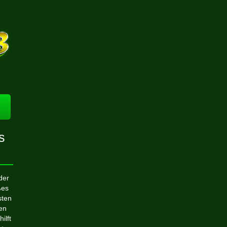
s
der
ßes
sten
den
ilft