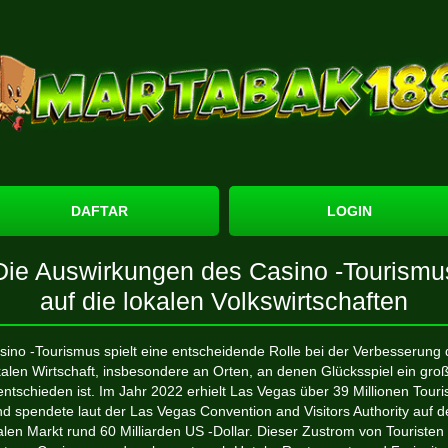
DAFTAR
LOGIN
Die Auswirkungen des Casino -Tourismu
auf die lokalen Volkswirtschaften
sino -Tourismus spielt eine entscheidende Rolle bei der Verbesserung 
kalen Wirtschaft, insbesondere an Orten, an denen Glücksspiel ein gro
ntschieden ist. Im Jahr 2022 erhielt Las Vegas über 39 Millionen Touri
d spendete laut der Las Vegas Convention and Visitors Authority auf 
alen Markt rund 60 Milliarden US -Dollar. Dieser Zustrom von Touristen h