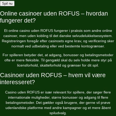
Spil nu
Online casinoer uden ROFUS – hvordan
fungerer det?
Et online casino uden ROFUS fungerer i praksis som andre online
casinoer, men uden kobling til det danske selvudelukkelsessystem.
Registreringen foregår efter casinoets egne krav, og verificering sker
normalt ved udbetaling eller ved bestemte kontogrænser.
For spilleren betyder det, at adgang, bonusser og betalingsmetoder
ofte er mere fleksible. Til gengæld skal du selv holde mere styr på
licensforhold, skatteforhold og grænser for dit spil.
Casinoer uden ROFUS – hvem vil være
interesseret?
Casino uden ROFUS er især relevant for spillere, der søger flere
internationale muligheder, større bonusser og adgang til flere
betalingsmetoder. Det gælder også brugere, der gerne vil prøve
udenlandske platforme med andre kampagner og et mere åbent
spiludvalg.