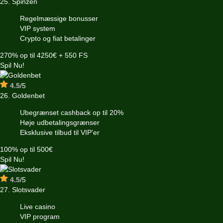
25. Spinzen
Regelmæssige bonusser
VIP system
Crypto og fiat betalinger
270% op til 4250€ + 550 FS
Spil Nu!
4.5
/5
26. Goldenbet
Ubegrænset cashback op til 20%
Høje udbetalingsgrænser
Eksklusive tilbud til VIP'er
100% op til 500€
Spil Nu!
4.5
/5
27. Slotsvader
Live casino
VIP program