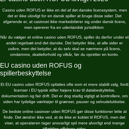
Casino uden ROFUS er ikke en del af det danske licenssystem, men
det er ikke ulovligt for en dansk spiller at bruge disse sider. Det
afgørende er, at casinoet ikke markedsfører sig under dansk licens,
men opererer fra en udenlandsk jurisdiktion.
Når du vælger et online casino uden ROFUS, spiller du derfor under et
andet regelsæt end det danske. Det betyder ikke, at alle sider er
usikre, men det betyder, at du selv skal se nærmere på licens,
omdømme, skatteforhold og vilkår, før du opretter en konto.
EU casino uden ROFUS og
spillerbeskyttelse
Et EU casino uden ROFUS opfattes ofte som et mere stabilt valg, fordi
licenser i EU typisk stiller højere krav til databeskyttelse,
dokumentation og fair drift. Det er dog stadig vigtigt at kontrollere, om
siden har tydelige værktøjer til grænser, pauser og selvudelukkelse.
De bedste online casinoer uden ROFUS gør disse funktioner lette at
finde. Det ændrer ikke ved, at de ikke er koblet til ROFUS, men det
viser, at operatøren tager ansvarligt spil mere alvorligt end mange
tilfældige offshore-sider.