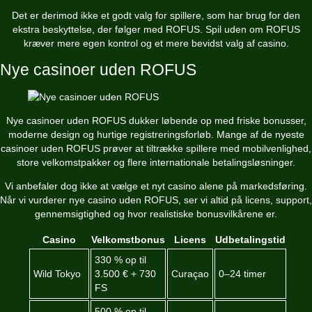
Det er derimod ikke et godt valg for spillere, som har brug for den
ekstra beskyttelse, der følger med ROFUS. Spil uden om ROFUS
kræver mere egen kontrol og et mere bevidst valg af casino.
Nye casinoer uden ROFUS
Nye casinoer uden ROFUS dukker løbende op med friske bonusser,
moderne design og hurtige registreringsforløb. Mange af de nyeste
casinoer uden ROFUS prøver at tiltrække spillere med mobilvenlighed,
store velkomstpakker og flere internationale betalingsløsninger.
Vi anbefaler dog ikke at vælge et nyt casino alene på markedsføring.
Når vi vurderer nye casino uden ROFUS, ser vi altid på licens, support,
gennemsigtighed og hvor realistiske bonusvilkårene er.
Casino
Velkomstbonus
Licens
Udbetalingstid
330 % op til
Wild Tokyo
3.500 € + 730
Curaçao
0–24 timer
FS
500 % op til