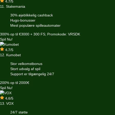
4.7
/5
11. Stakemania
30% øjeblikkelig cashback
Hugo-bonusser
Mest populære spilleautomater
300% op til €3000 + 300 FS; Promokode: VRSDK
Spil Nu!
4.7
/5
12. Kumobet
Stor velkomstbonus
Stort udvalg af spil
Support er tilgængelig 24/7
200% op til 2000€
Spil Nu!
4.6
/5
13. VOX
24/7 støtte