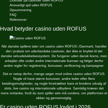
Licenser på casinoer uden ROFUS
Ansvarligt spil uden ROFUS
Opsummering
FAQ
Referencer
Hvad betyder casino uden ROFUS
Når danske spillere taler om casino uden ROFUS i Danmark, handler
det i praksis om udenlandske casinoer, der ikke er knyttet til det
danske selvudelukkelsessystem. De fungerer uden dansk licens, men
arbejder ofte under andre internationale licenser og følger derfor
andre regler for registrering, bonusser, verificering og kampagner.
Det er netop derfor, mange søger mod online casino uden ROFUS.
Nogle vil have større bonusser, andre leder efter flere
betalingsmuligheder, og nogle foretrækker bare et bredere udvalg af
slots, live casino og internationale udbydere. Samtidig kræver det
mere omtanke, fordi du som spiller selv må vurdere, om platformen er
sikker og gennemsigtig.
Er casino uden ROFUS lovligt i 2026