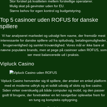
Stor forskel på kvaliteten mellem forskellige operatører.
Mulig skat på gevinster uden for EU.
Større behov for egen kontrol og budgetstyring.
Top 5 casinoer uden ROFUS for danske
spillere
Vi har analyseret markedet og udvalgt fem navne, der fremstår mest
interessante for danske spillere ud fra spiludvalg, betalingsmuligheder,
brugervenlighed og samlet troværdighed. Vores mål er ikke bare at
nævne populære brands, men at pege på casinoer uden ROFUS, som
ser mest balancerede ud i praksis.
Vipluck Casino
Vipluck Casino henvender sig til spillere, der ønsker en enkel platform
med et moderne udtryk og et solidt udvalg af slots og live casino.
Siden virker overskuelig på både computer og mobil, og den passer
godt til brugere, der foretrækker en let navigerbar oplevelse frem for
en tung og kompleks opbygning.