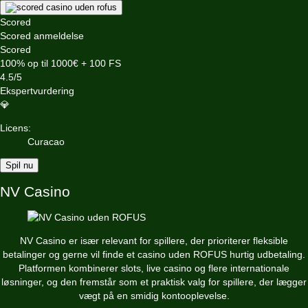
Scored
Scored anmeldelse
Scored
100% op til 1000€ + 100 FS
4.5/5
Ekspertvurdering
💎
Licens:
Curacao
Spil nu
NV Casino
NV Casino er især relevant for spillere, der prioriterer fleksible
betalinger og gerne vil finde et casino uden ROFUS hurtig udbetaling.
Platformen kombinerer slots, live casino og flere internationale
løsninger, og den fremstår som et praktisk valg for spillere, der lægger
vægt på en smidig kontooplevelse.