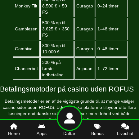
Monkey Tilt
8.500 € + 50
Curaçao
0–24 timer
FS
500 % op til
Gamblezen
3.625 € + 350
Curaçao
1–48 timer
FS
800 % op til
Gambiva
Curaçao
0–48 timer
10.000 €
300 % på
Chancerbet
første
Anjouan
1–72 timer
indbetaling
Betalingsmetoder på casino uden ROFUS
Betalingsmetoder er en af de vigtigste grunde til, at mange vælger
casino sider uden ROFUS. Udenlandske platforme tilbyder ofte flere
løsninger end danske sider, og det giver mere frihed ved både
indbetaling og udbetaling.
Visa og Mastercard bruges stadig bredt og er nemme for
Home
Apps
Daftar
Bonus
Livechat
spillere, der vil i gang uden en ekstra wallet.