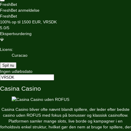
FreshBet
FreshBet anmeldelse
FreshBet
100% op til 1500 EUR, VRSDK
5.0/5
Ekspertvurdering
💎
Licens:
Curacao
Spil nu
Ingen udløbsdato
Casina Casino
Casina Casino bliver ofte nævnt blandt spillere, der leder efter bedste
casino uden ROFUS med fokus på bonusser og klassisk casinoflow.
Platformen samler mange slots, live borde og kampagner i en
forholdsvis enkel struktur, hvilket gør den nem at bruge for spillere, der