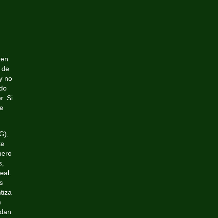
ten
 de
y no
odo
. Si
de
G),
te
nero
s,
eal.
s
tiza
n
edan