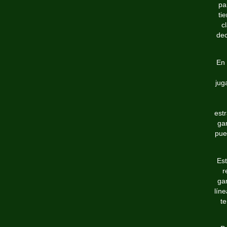
pa
ti
c
dec
En 
jug
estr
gan
pue
Est
r
ga
lín
te