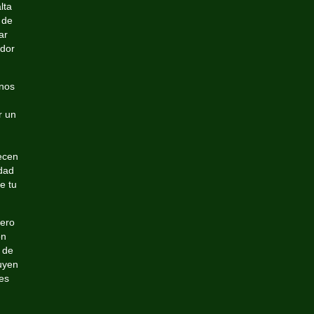
lta
 de
ar
ador
inos
r un
recen
idad
e tu
nero
ón
 de
uyen
 es