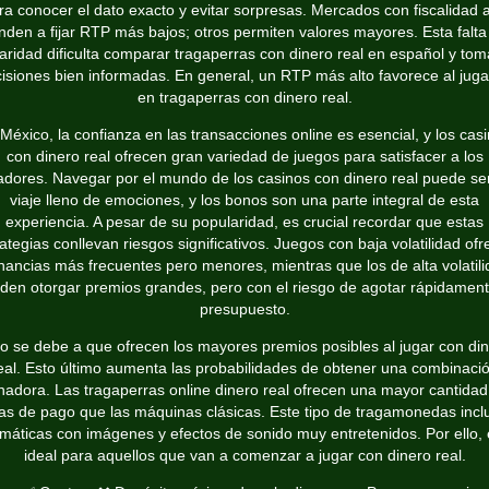
ra conocer el dato exacto y evitar sorpresas. Mercados con fiscalidad a
enden a fijar RTP más bajos; otros permiten valores mayores. Esta falta
laridad dificulta comparar tragaperras con dinero real en español y tom
isiones bien informadas. En general, un RTP más alto favorece al jug
en tragaperras con dinero real.
México, la confianza en las transacciones online es esencial, y los cas
con dinero real ofrecen gran variedad de juegos para satisfacer a los
adores. Navegar por el mundo de los casinos con dinero real puede se
viaje lleno de emociones, y los bonos son una parte integral de esta
experiencia. A pesar de su popularidad, es crucial recordar que estas
ategias conllevan riesgos significativos. Juegos con baja volatilidad of
ancias más frecuentes pero menores, mientras que los de alta volatil
den otorgar premios grandes, pero con el riesgo de agotar rápidament
presupuesto.
o se debe a que ofrecen los mayores premios posibles al jugar con di
eal. Esto último aumenta las probabilidades de obtener una combinaci
nadora. Las tragaperras online dinero real ofrecen una mayor cantidad
eas de pago que las máquinas clásicas. Este tipo de tragamonedas incl
máticas con imágenes y efectos de sonido muy entretenidos. Por ello,
ideal para aquellos que van a comenzar a jugar con dinero real.