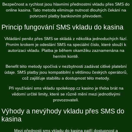
Bezpečnost a rychlost jsou hlavními přednostmi vkladu přes SMS do
online kasina. Tato metoda eliminuje nutnost dlouhých čekání na
potvrzení platby bankovním převodem.
Princip fungování SMS vkladu do kasina
Vkládání peněz přes SMS se skládá z několika jednoduchých fází.
Prvním krokem je odeslání SMS na speciální číslo, které slouží k
autorizaci vkladu. Platba je během okamžiku zaznamenána na
herním kontě.
Benefit této metody spočívá v nezbytnosti zadávat citlivé platební
údaje. SMS platby jsou kompatibilní s většinou českých operátorů,
což zajišťuje stabilitu a dostupnost této metody.
Při využívání sms vkladu
spolekopp.cz
kasino je třeba brát na
vědomí určité limity, které se různě mění mezi jednotlivými
provozovateli.
Výhody a nevýhody vkladu přes SMS do
kasina
Mezi přednosti sms vkladu do kasina patří dostupnost a