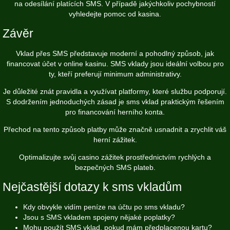
na odesílání platících SMS. V případě jakýchkoliv pochybností
vyhledejte pomoc od kasina.
Závěr
Vklad přes SMS představuje moderní a pohodlný způsob, jak
financovat účet v online kasinu. SMS vklady jsou ideální volbou pro
ty, kteří preferují minimum administrativy.
Je důležité znát pravidla a využívat platformy, které službu podporují.
S dodržením jednoduchých zásad je sms vklad praktickým řešením
pro financování herního konta.
Přechod na tento způsob platby může značně usnadnit a zrychlit váš
herní zážitek.
Optimalizujte svůj casino zážitek prostřednictvím rychlých a
bezpečných SMS plateb.
Nejčastější dotazy k sms vkladům
Kdy obvykle vidím peníze na účtu po sms vkladu?
Jsou s SMS vkladem spojeny nějaké poplatky?
Mohu použít SMS vklad, pokud mám předplacenou kartu?