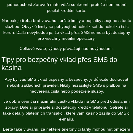
jednoduchost Zároveň máte větší soukromí, protože není nutné
posílat kreditní kartu.
Naopak je třeba brát v úvahu i určité limity a poplatky spojené s touto
službou. Obvyklé limity se pohybují od několik set do několika tisíc
korun. Další nevýhodou je, že vklad přes SMS nemusí být dostupný
pro všechny mobilní operátory.
Celkově vzato, výhody převažují nad nevýhodami.
Tipy pro bezpečný vklad přes SMS do
kasina
Aby byl váš SMS vklad úspěšný a bezpečný, je důležité dodržovat
několik základních pravidel. Nikdy nezasílejte SMS s platbou na
neověřená čísla nebo podezřelé služby.
Je dobré ověřit si maximální částku vkladu na SMS před odesláním
zprávy. Dále si připravte si dostatečný kredit v telefonu. Šetřete si
také detaily platebních transakcí, které vám kasino zasílá do SMS či
e-mailu.
Berte také v úvahu, že některé telefony či tarify mohou mít omezení