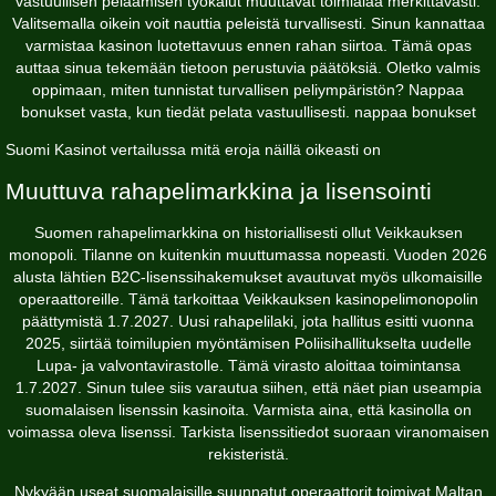
vastuullisen pelaamisen työkalut muuttavat toimialaa merkittävästi.
Valitsemalla oikein voit nauttia peleistä turvallisesti. Sinun kannattaa
varmistaa kasinon luotettavuus ennen rahan siirtoa. Tämä opas
auttaa sinua tekemään tietoon perustuvia päätöksiä. Oletko valmis
oppimaan, miten tunnistat turvallisen peliympäristön? Nappaa
bonukset vasta, kun tiedät pelata vastuullisesti.
nappaa bonukset
Suomi Kasinot vertailussa mitä eroja näillä oikeasti on
Muuttuva rahapelimarkkina ja lisensointi
Suomen rahapelimarkkina on historiallisesti ollut Veikkauksen
monopoli. Tilanne on kuitenkin muuttumassa nopeasti. Vuoden 2026
alusta lähtien B2C-lisenssihakemukset avautuvat myös ulkomaisille
operaattoreille. Tämä tarkoittaa Veikkauksen kasinopelimonopolin
päättymistä 1.7.2027. Uusi rahapelilaki, jota hallitus esitti vuonna
2025, siirtää toimilupien myöntämisen Poliisihallitukselta uudelle
Lupa- ja valvontavirastolle. Tämä virasto aloittaa toimintansa
1.7.2027. Sinun tulee siis varautua siihen, että näet pian useampia
suomalaisen lisenssin kasinoita. Varmista aina, että kasinolla on
voimassa oleva lisenssi. Tarkista lisenssitiedot suoraan viranomaisen
rekisteristä.
Nykyään useat suomalaisille suunnatut operaattorit toimivat Maltan