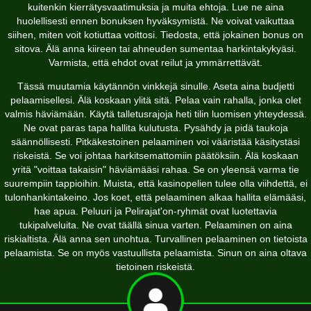
kuitenkin kierrätysvaatimuksia ja muita ehtoja. Lue ne aina
huolellisesti ennen bonuksen hyväksymistä. Ne voivat vaikuttaa
siihen, miten voit kotiuttaa voittosi. Tiedosta, että jokainen bonus on
sitova. Älä anna kiireen tai ahneuden sumentaa harkintakykyäsi.
Varmista, että ehdot ovat reilut ja ymmärrettävät.
Tässä muutamia käytännön vinkkejä sinulle. Aseta aina budjetti
pelaamisellesi. Älä koskaan ylitä sitä. Pelaa vain rahalla, jonka olet
valmis häviämään. Käytä talletusrajoja heti tilin luomisen yhteydessä.
Ne ovat paras tapa hallita kulutusta. Pysähdy ja pidä taukoja
säännöllisesti. Pitkäkestoinen pelaaminen voi vääristää käsitystäsi
riskeistä. Se voi johtaa harkitsemattomiin päätöksiin. Älä koskaan
yritä "voittaa takaisin" häviämääsi rahaa. Se on yleensä varma tie
suurempiin tappioihin. Muista, että kasinopelien tulee olla viihdettä, ei
tulonhankintakeino. Jos koet, että pelaaminen alkaa hallita elämääsi,
hae apua. Peluuri ja Pelirajat'on-ryhmät ovat luotettavia
tukipalveluita. Ne ovat täällä sinua varten. Pelaaminen on aina
riskialtista. Älä anna sen unohtua. Turvallinen pelaaminen on tietoista
pelaamista. Se on myös vastuullista pelaamista. Sinun on aina oltava
tietoinen riskeistä.