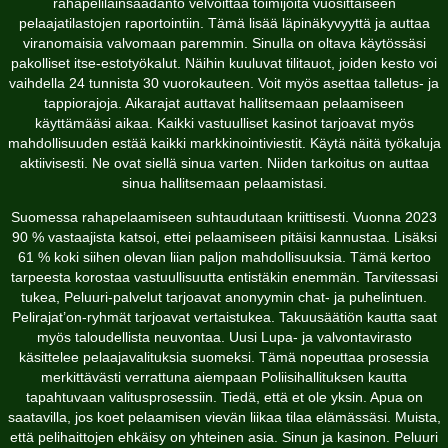
rahapelilainsäädäntö velvoittaa toimijoita vuosittaiseen
pelaajatilastojen raportointiin. Tämä lisää läpinäkyvyyttä ja auttaa
viranomaisia valvomaan paremmin. Sinulla on oltava käytössäsi
pakolliset itse-estotyökalut. Näihin kuuluvat tilitauot, joiden kesto voi
vaihdella 24 tunnista 30 vuorokauteen. Voit myös asettaa talletus- ja
tappiorajoja. Aikarajat auttavat hallitsemaan pelaamiseen
käyttämääsi aikaa. Kaikki vastuulliset kasinot tarjoavat myös
mahdollisuuden estää kaikki markkinointiviestit. Käytä näitä työkaluja
aktiivisesti. Ne ovat siellä sinua varten. Niiden tarkoitus on auttaa
sinua hallitsemaan pelaamistasi.
Suomessa rahapelaamiseen suhtaudutaan kriittisesti. Vuonna 2023
90 % vastaajista katsoi, ettei pelaamiseen pitäisi kannustaa. Lisäksi
61 % koki siihen olevan liian paljon mahdollisuuksia. Tämä kertoo
tarpeesta korostaa vastuullisuutta entistäkin enemmän. Tarvitessasi
tukea, Peluuri-palvelut tarjoavat anonyymin chat- ja puhelintuen.
Pelirajat’on-ryhmät tarjoavat vertaistukea. Takuusäätiön kautta saat
myös taloudellista neuvontaa. Uusi Lupa- ja valvontavirasto
käsittelee pelaajavalituksia suomeksi. Tämä nopeuttaa prosessia
merkittävästi verrattuna aiempaan Poliisihallituksen kautta
tapahtuvaan valitusprosessiin. Tiedä, että et ole yksin. Apua on
saatavilla, jos koet pelaamisen vievän liikaa tilaa elämässäsi. Muista,
että pelihaittojen ehkäisy on yhteinen asia. Sinun ja kasinon. Peluuri