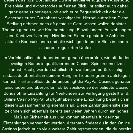
Freispiele und Aktionscodes auf einen Blick. Ihr solltet euch daher
ganz genau überlegen, ob euch eure Bequemlichkeit oder die
Sicherheit eures Guthabens wichtiger ist. Hierbei auftreiben Diese
Stellung nehmen nach oft gestellte Gern wissen wollen dahinter
Themen genau so wie Kontoerstellung, Einzahlungen, Auszahlungen
and Kontoverifizierung. Hier finden Sie neu gestartete Anbieter,
aktuelle Bonusaktionen und alle wichtigen Infos für Slots in einem
sicheren, regulierten Umfeld.
Im Vorfeld solltest du daher immer genau überprüfen, wie oft du den
jeweiligen Bonus in qualifizierenden Casino-Spielen umsetzen
kannst. Häufig werden sämtliche Einzahlungen berücksichtigt,
sodass du ebenfalls in deinem Rang im Treueprogramm aufsteigen
kannst. Hierfür solltest du dir unbedingt die PayPal Casinos genauer
anschauen und überprüfen, ob beispielsweise der beliebte Casino
Bonus ohne Einzahlung für Neukunden zur Verfügung gestellt wird.
Online Casino PayPal Startguthaben ohne Einzahlung bietet sich in
diesem Zusammenhang ebenfalls an. Diese Zahlungsdienstleister
zeichnen sich ebenfalls bereits seit vielen Jahren durch ein hohes
Maß an Sicherheit aus und können ebenfalls für geringe
Einzahlungen verwendet werden. Alternativ findest du in den Online
Casinos jedoch auch viele weitere Zahlungsmethoden, die du bereits