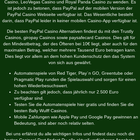
Casino, LeoVegas Casino und Royal Panda Casino zu wenden. Es
ist jedoch zu betonen, dass PayPal auf der mobilen Version der
PayPal Casino Webseite verfügbar ist. Das Wesentliche besteht
darin, dass PayPal leider in keiner mobilen Casino-App verfügbar ist.
Die besten PayPal Casino Alternativen findest du mit den Trustly
Casinos, giropay Casinos sowie paysafecard Casinos. Dies gilt für
den Mindestbetrag, der des Öfteren bei 10€ liegt, aber auch für den
maximalen Betrag, welcher mehrere Tausend Euro betragen kann.
Dies liegt vor allem an dem hohen Kundenschutz den das System
von sich aus gewährt.
Automatenspiele von Red Tiger, Play´n GO, Greentube oder
Pragmatic Play runden die Spielauswahl und sorgen für einen
hohen Wiederbesuchswert.
Zu beachten gilt jedoch, dass jährlich nur 2.500 Euro
verfügbar sind.
Testen Sie die Automatenspiele hier gratis und finden Sie die
besten Bally Wulff Casinos.
Mobile Zahlungen wie Apple Pay und Google Pay gewinnen an
Bedeutung, sind aber noch relativ selten.
Bei uns erfährst du alle wichtigen Infos und findest dazu noch die
besten Casinos! Dort findest Du alle aktuell verfügbaren Angebote,