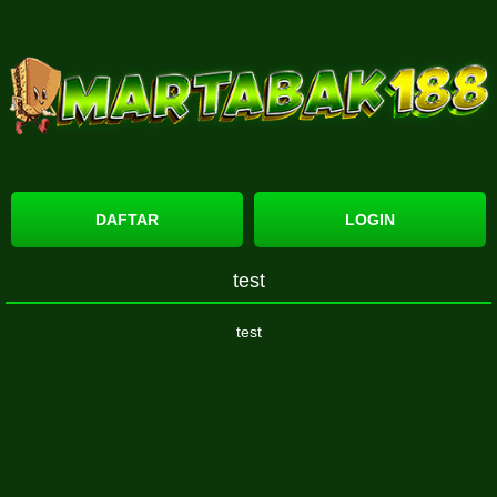
DAFTAR
LOGIN
test
test