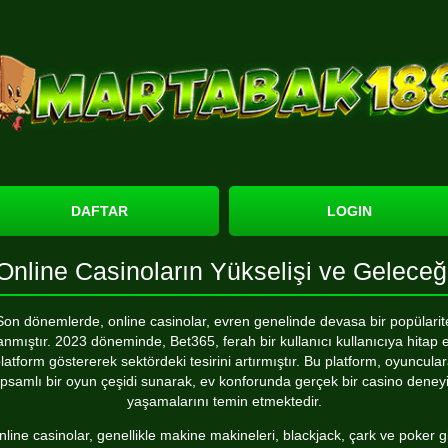
DAFTAR
LOGIN
Online Casinoların Yükselişi ve Geleceğ
Son dönemlerde, online casinolar, evren genelinde devasa bir popülarit
nmıştır. 2023 döneminde, Bet365, ferah bir kullanıcı kullanıcıya hitap
latform göstererek sektördeki tesirini artırmıştır. Bu platform, oyuncula
psamlı bir oyun çeşidi sunarak, ev konforunda gerçek bir casino deney
yaşamalarını temin etmektedir.
line casinolar, genellikle makine makineleri, blackjack, çark ve poker g