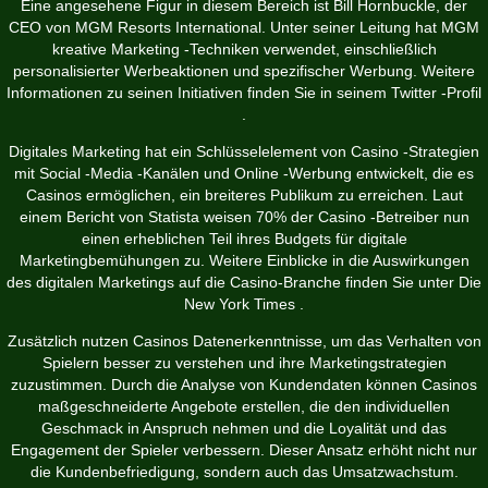
Eine angesehene Figur in diesem Bereich ist Bill Hornbuckle, der
CEO von MGM Resorts International. Unter seiner Leitung hat MGM
kreative Marketing -Techniken verwendet, einschließlich
personalisierter Werbeaktionen und spezifischer Werbung. Weitere
Informationen zu seinen Initiativen finden Sie in seinem
Twitter -Profil
.
Digitales Marketing hat ein Schlüsselelement von Casino -Strategien
mit Social -Media -Kanälen und Online -Werbung entwickelt, die es
Casinos ermöglichen, ein breiteres Publikum zu erreichen. Laut
einem Bericht von Statista weisen 70% der Casino -Betreiber nun
einen erheblichen Teil ihres Budgets für digitale
Marketingbemühungen zu. Weitere Einblicke in die Auswirkungen
des digitalen Marketings auf die Casino-Branche finden Sie unter
Die
New York Times
.
Zusätzlich nutzen Casinos Datenerkenntnisse, um das Verhalten von
Spielern besser zu verstehen und ihre Marketingstrategien
zuzustimmen. Durch die Analyse von Kundendaten können Casinos
maßgeschneiderte Angebote erstellen, die den individuellen
Geschmack in Anspruch nehmen und die Loyalität und das
Engagement der Spieler verbessern. Dieser Ansatz erhöht nicht nur
die Kundenbefriedigung, sondern auch das Umsatzwachstum.