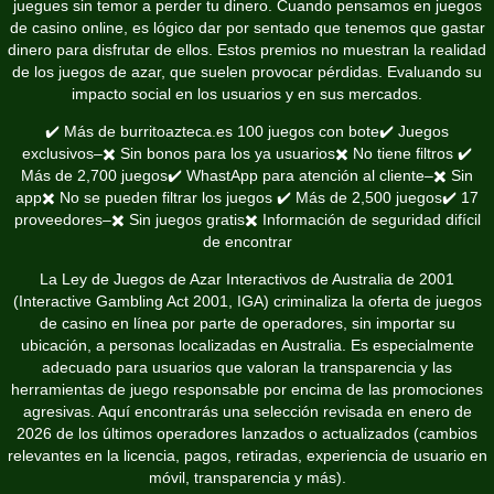
juegues sin temor a perder tu dinero. Cuando pensamos en juegos
de casino online, es lógico dar por sentado que tenemos que gastar
dinero para disfrutar de ellos. Estos premios no muestran la realidad
de los juegos de azar, que suelen provocar pérdidas. Evaluando su
impacto social en los usuarios y en sus mercados.
✔️ Más de
burritoazteca.es
100 juegos con bote✔️ Juegos
exclusivos–✖️ Sin bonos para los ya usuarios✖️ No tiene filtros ✔️
Más de 2,700 juegos✔️ WhastApp para atención al cliente–✖️ Sin
app✖️ No se pueden filtrar los juegos ✔️ Más de 2,500 juegos✔️ 17
proveedores–✖️ Sin juegos gratis✖️ Información de seguridad difícil
de encontrar
La Ley de Juegos de Azar Interactivos de Australia de 2001
(Interactive Gambling Act 2001, IGA) criminaliza la oferta de juegos
de casino en línea por parte de operadores, sin importar su
ubicación, a personas localizadas en Australia. Es especialmente
adecuado para usuarios que valoran la transparencia y las
herramientas de juego responsable por encima de las promociones
agresivas. Aquí encontrarás una selección revisada en enero de
2026 de los últimos operadores lanzados o actualizados (cambios
relevantes en la licencia, pagos, retiradas, experiencia de usuario en
móvil, transparencia y más).