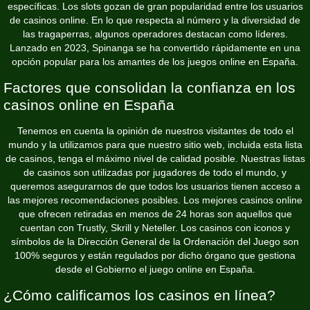
específicas. Los slots gozan de gran popularidad entre los usuarios
de casinos online. En lo que respecta al número y la diversidad de
las tragaperras, algunos operadores destacan como líderes.
Lanzado en 2023, Spinanga se ha convertido rápidamente en una
opción popular para los amantes de los juegos online en España.
Factores que consolidan la confianza en los
casinos online en España
Tenemos en cuenta la opinión de nuestros visitantes de todo el
mundo y la utilizamos para que nuestro sitio web, incluida esta lista
de casinos, tenga el máximo nivel de calidad posible. Nuestras listas
de casinos son utilizadas por jugadores de todo el mundo, y
queremos asegurarnos de que todos los usuarios tienen acceso a
las mejores recomendaciones posibles. Los mejores casinos online
que ofrecen retiradas en menos de 24 horas son aquellos que
cuentan con Trustly, Skrill y Neteller. Los casinos con iconos y
símbolos de la Dirección General de la Ordenación del Juego son
100% seguros y están regulados por dicho órgano que gestiona
desde el Gobierno el juego online en España.
¿Cómo calificamos los casinos en línea?