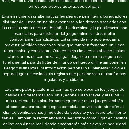
real, vamos a ver cuáles son los tipos que se encuentran disponibles
en los operadores autorizados del país.
Existen numerosas alternativas legales que permiten a los jugadores
disfrutar del juego online sin exponerse a los riesgos asociados con
los casinos sin licencia en España. La disciplina y la planificación son
esenciales para disfrutar del juego online sin desarrollar
comportamientos adictivos. Estas medidas no solo ayudan a
prevenir pérdidas excesivas, sino que también fomentan un juego
responsable y consciente. Otro consejo clave es establecer límites
claros antes de comenzar a jugar. Jugar de manera segura es
fundamental para disfrutar del mundo del juego online sin poner en
riesgo tus finanzas, tu información personal o tu bienestar. Solo es
seguro jugar en casinos sin registro que pertenezcan a plataformas
reguladas y auditadas.
Las principales plataformas con las que se ejecutan los juegos de
casinos sin descargar son Java, Adobe Flash Player y el HTML 5
más reciente. Las plataformas seguras de estos juegos también
ofrecen una cartera de juegos completa, servicios de atención al
cliente, bonificaciones y métodos de depósito y de retiro totalmente
fiables. También te recomendamos leer sobre como jugar en casinos
online con dinero real, donde encontrarás más claves de seguridad