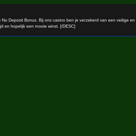
 No Deposit Bonus. Bij ons casino ben je verzekerd van een veilige en
jd en hopelijk een mooie winst. [/DESC]