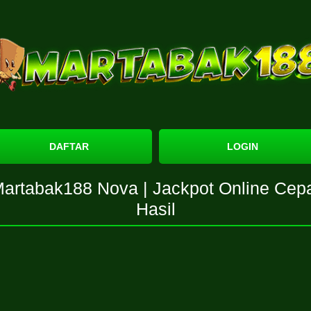
DAFTAR
LOGIN
artabak188 Nova | Jackpot Online Cep
Hasil