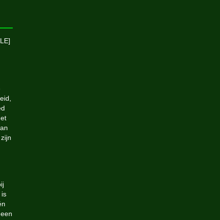
LE]
e
eid,
ed
et
kan
zijn
ij
is
én
 geen