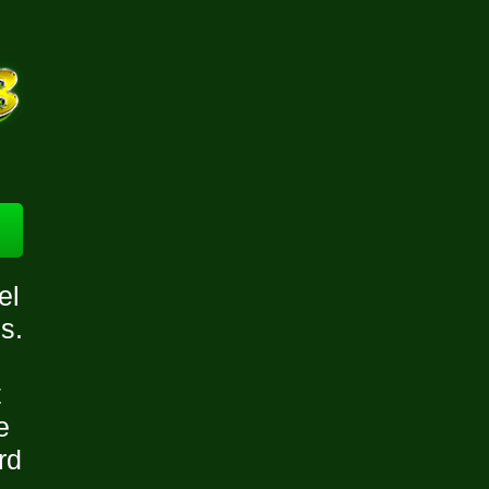
el
s.
n
t
e
rd