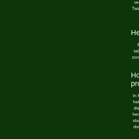
ve
Twa
He
ta
zon
Ho
pr
In 
he
di
hen
sta
do