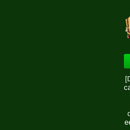
[
c
e