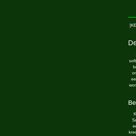
[K
De
sof
b
o
ee
wor
Be
K
S
e
kred