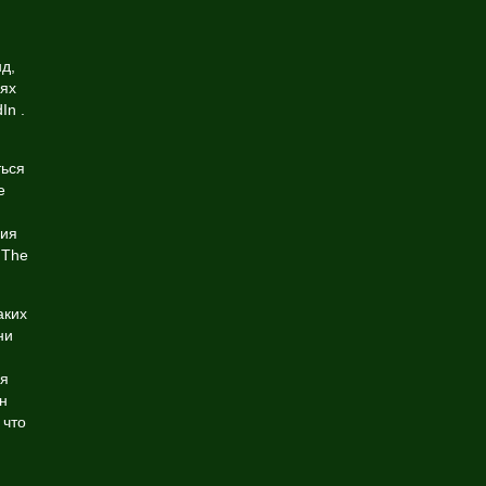
д,
иях
dIn
.
ться
е
ния
е
The
аких
ни
ая
н
 что