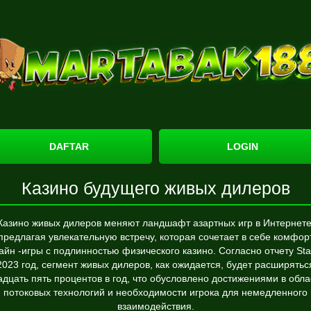
DAFTAR
LOGIN
Казино будущего живых дилеров
Казино живых дилеров меняют ландшафт азартных игр в Интернете
предлагая увлекательную встречу, которая сочетает в себе комфор
айн -игры с подлинностью физического казино. Согласно отчету Stat
2023 год, сегмент живых дилеров, как ожидается, будет расширятьс
адцать пять процентов в год, что обусловлено достижениями в обла
потоковых технологий и необходимости игрока для немедленного
взаимодействия.