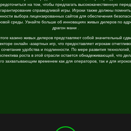
средоточиться на том, чтобы предлагать высококачественную перед
 гарантирование справедливой игры. Игроки также должны помнить
нности выбора лицензированных сайтов для обеспечения безопас
ровой среды. Узнайте больше об инновациях живых дилеров по адр
драгон мани
.
итоге казино живых дилеров представляют собой значительный сдви
екторе онлайн -азартных игр, что предоставляет игрокам отчетлив
сочетание удобства и подлинности. По мере развития технологий,
рспектива роста в этой отрасли остается обнадеживающей, что дел
го захватывающим временем как для операторов, так и для игроко