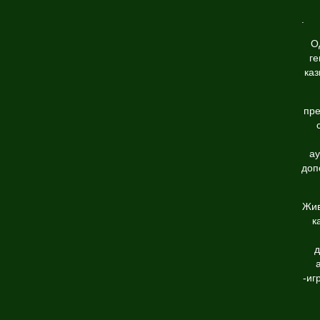
.
О
ге
каз
пре
ау
доп
Жив
к
д
-иг