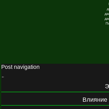
д
да
да
По
Post navigation
←
Э
Влияние 