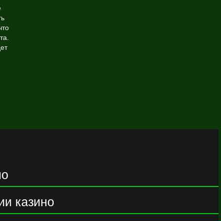
е
ть
что
та.
дет
но
ии казино