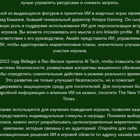
лучше управлять ресурсами и снижать затраты.
ной из выдающихся фигуров в принятии ИИ в азартных играх являе
вид Бааазов, бывший генеральный директор Amaya Gaming. Он сыг
жную роль в поддержке использования ИИ для персонализации вст
игроков. Вы можете отслеживать его мысли о его
linkedin profile
. В
оответствии с его руководством, Амайя представила ИИ, управляем
ИИ, чтобы адаптировать маркетинговые планы, значительно улучши
участие игроков.
2022 году Bellagio в Лас-Вегасе приняла AI Tech, чтобы повысить с
истемы безопасности, развертывая алгоритмы машинного обучени
обы определить сомнительные действия в режиме реального време
Это развитие не только улучшает безопасность, но и помогает
держивать защищенную среду для посетителей. Для получения б
дробной информации о влиянии ИИ на казино, посетите
The New Y
Times
.
 также используется для изучения поведения игроков, позволяя каз
представлять индивидуальные стимулы и награды. Понимая выбор
роков, казино могут разрабатывать целенаправленные маркетинго
кампании, которые связаны с их аудиторией. Откройте для себя
нновационные решения ИИ в игровой области по адресу
vavada вх