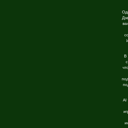
Од
Дэ
ва
с
В 
с
чт
под
по
AI
иг
и