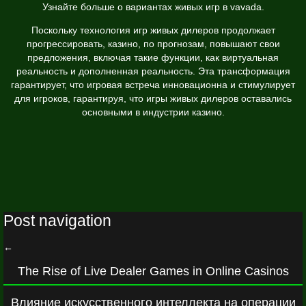
Узнайте больше о вариантах живых игр в
vavada
.
Поскольку технология игр живых дилеров продолжает
прогрессировать, казино, по прогнозам, повышают свои
предложения, включая такие функции, как виртуальная
реальность и дополненная реальность. Эта трансформация
гарантирует, что игровая встреча инновационна и стимулирует
для игроков, гарантируя, что игры живых дилеров оставались
основными в индустрии казино.
Post navigation
←
The Rise of Live Dealer Games in Online Casinos
Влияние искусственного интеллекта на операции