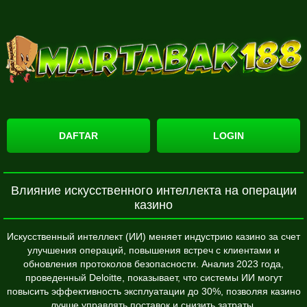
DAFTAR
LOGIN
Влияние искусственного интеллекта на операции
казино
Искусственный интеллект (ИИ) меняет индустрию казино за счет
улучшения операций, повышения встреч с клиентами и
обновления протоколов безопасности. Анализ 2023 года,
проведенный Deloitte, показывает, что системы ИИ могут
повысить эффективность эксплуатации до 30%, позволяя казино
лучше управлять поставок и снизить затраты.