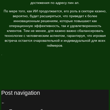
достижения по адресу
пин ап
.
По мере того, как ИИ продолжается, его роль в секторе казино,
вероятно, будет расширяться, что приведет к более
инновационным решениям, которые повышают как
операционную эффективность, так и удовлетворенность
клиентов. Тем не менее, для казино важно сбалансировать
технологии с человеческим аспектом, гарантируя, что игровая
встреча остается очаровательной и индивидуальной для всех
геймеров.
.
Post navigation
←