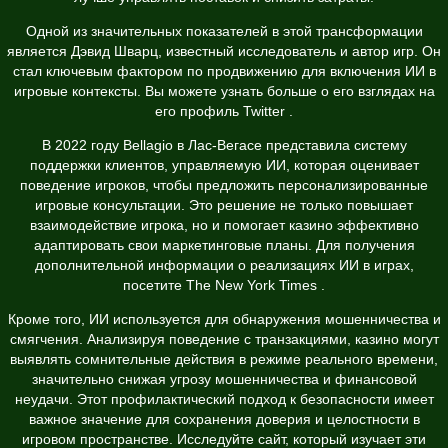
Одной из значительных показателей в этой трансформации
является Дэвид Шварц, известный исследователь и автор игр. Он
стал ключевым фактором по продвижению для включения ИИ в
игровые контексты. Вы можете узнать больше о его взглядах на
его
профиль Twitter
.
В 2022 году Bellagio в Лас-Вегасе представила систему
поддержки клиентов, управляемую ИИ, которая оценивает
поведение игроков, чтобы предложить персонализированные
игровые консультации. Это решение не только повышает
взаимодействие игрока, но и помогает казино эффективно
адаптировать свои маркетинговые планы. Для получения
дополнительной информации о реализациях ИИ в играх,
посетите
The New York Times
.
Кроме того, ИИ используется для обнаружения мошенничества и
смягчения. Анализируя поведение с транзакциями, казино могут
выявлять сомнительные действия в режиме реального времени,
значительно снижая угрозу мошенничества и финансовой
неудачи. Этот профилактический подход к безопасности имеет
важное значение для сохранения доверия и целостности в
игровом пространстве. Исследуйте сайт, который изучает эти