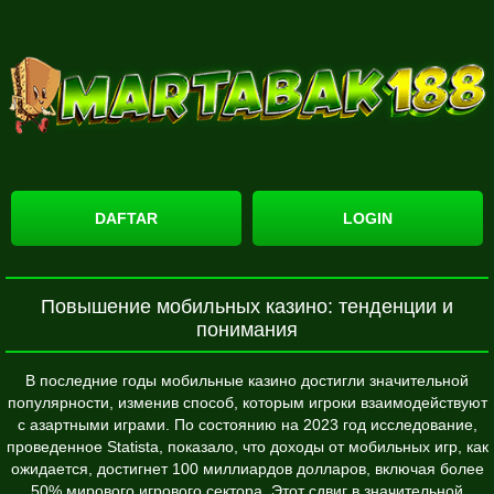
DAFTAR
LOGIN
Повышение мобильных казино: тенденции и
понимания
В последние годы мобильные казино достигли значительной
популярности, изменив способ, которым игроки взаимодействуют
с азартными играми. По состоянию на 2023 год исследование,
проведенное Statista, показало, что доходы от мобильных игр, как
ожидается, достигнет 100 миллиардов долларов, включая более
50% мирового игрового сектора. Этот сдвиг в значительной