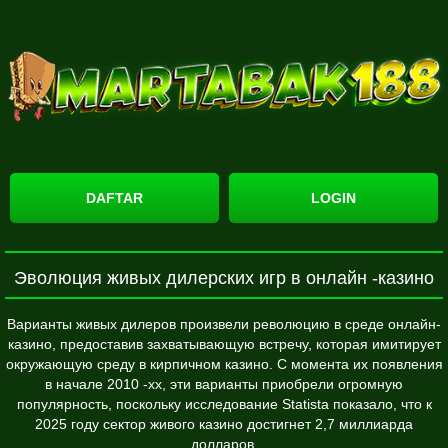
DAFTAR
LOGIN
Эволюция живых дилерских игр в онлайн -казино
Варианты живых дилеров произвели революцию в среде онлайн-
казино, предоставив захватывающую встречу, которая имитирует
окружающую среду в кирпичном казино. С момента их появления
в начале 2010 -хх, эти варианты приобрели огромную
популярность, поскольку исследование Statista показало, что к
2025 году сектор живого казино достигнет 2,7 миллиарда
долларов.