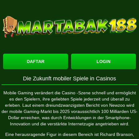
DAFTAR
LOGIN
Die Zukunft mobiler Spiele in Casinos
Mobile Gaming verändert die Casino -Szene schnell und ermöglicht
es den Spielern, ihre geliebten Spiele jederzeit und überall zu
erleben. Laut einem dreiundzwanzigsten Bericht von Newzoo wird
der mobile Gaming-Markt bis 2025 voraussichtlich 100 Milliarden US-
Dollar erreichen, was durch Entwicklungen in der Smartphone-
Innovation und die verstärkte Internetzugie angetrieben wird.
Eine herausragende Figur in diesem Bereich ist Richard Branson,