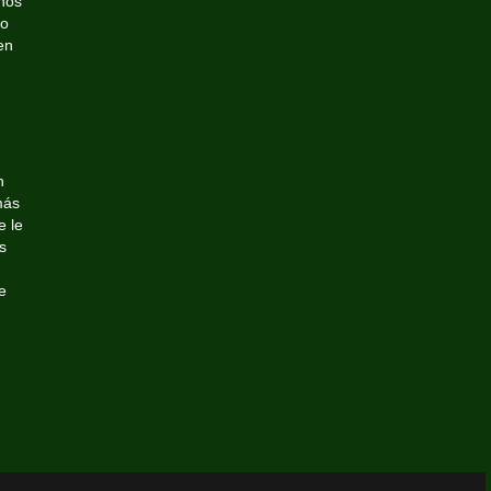
chos
eo
en
n
más
e le
s
e