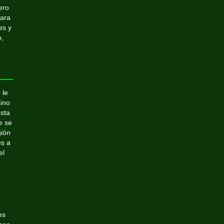
ero
para
es y
o,
 le
sino
esta
e se
gión
es a
el
es