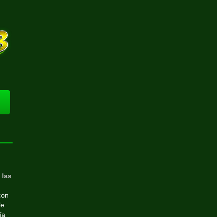
 las
con
le
ía