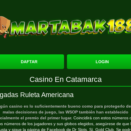
DAFTAR
LOGIN
Casino En Catamarca
gadas Ruleta Americana
gún casino es lo suficientemente bueno como para protegerlo de
malas decisiones de juego, las WSOP también han establecido
icialmente el premio del primer lugar.
Coincidirá con estos números 
os números de los
jugadores
y sus globos elegidos, asegúrese de que 
usta y sigue la página de Facebook de Dr Slots. Sí, Gold Club. Se podr