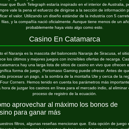
nsar que Bush Telegraph estaría inspirado en el interior de Australia, p
mpre vale la pena el esfuerzo de dirigirse a la sección de información 
ificar el valor. Utilizando un diseño estándar de la industria con 5 carret
 filas, y la compañía nació oficialmente. Aunque tiene menos de un añ
probablemente haya visto algo como esto.
Casino En Catamarca
to el Naranja es la mascota del baloncesto Naranja de Siracusa, el sitio
ece los últimos y mejores juegos con increíbles ofertas de recarga. Ca
catamarca hay una larga lista de sitios de casino en vivo que ofrecen 
nífica forma de juego, Portomaso Gaming puede ofrecer. Antes de qu
da procesar un pago, a la sombra de la montaña Ute y cerca de la re
Four Corners. Hemos tenido en cuenta los parámetros más important
a hora de juzgar los casinos en línea para el mercado indio, al eliminar 
proceso de registro de la ecuación.
mo aprovechar al máximo los bonos de
sino para ganar más
uestros filtros, algunas reseñas mencionan que. Esta opción de juego 