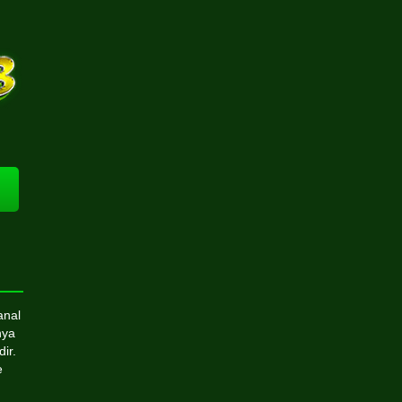
ı
anal
nya
ir.
e