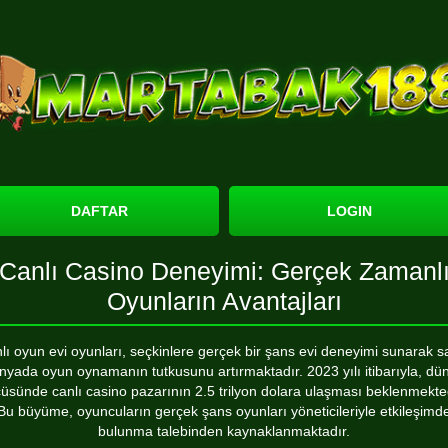
DAFTAR
LOGIN
Canlı Casino Deneyimi: Gerçek Zamanl
Oyunların Avantajları
lı oyun evi oyunları, seçkinlere gerçek bir şans evi deneyimi sunarak s
nyada oyun oynamanın tutkusunu artırmaktadır. 2023 yılı itibarıyla, dü
çüsünde canlı casino pazarının 2.5 trilyon dolara ulaşması beklenmekted
Bu büyüme, oyuncuların gerçek şans oyunları yöneticileriyle etkileşimd
bulunma talebinden kaynaklanmaktadır.