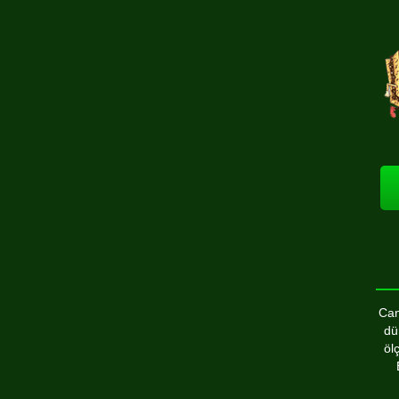
Can
dü
öl