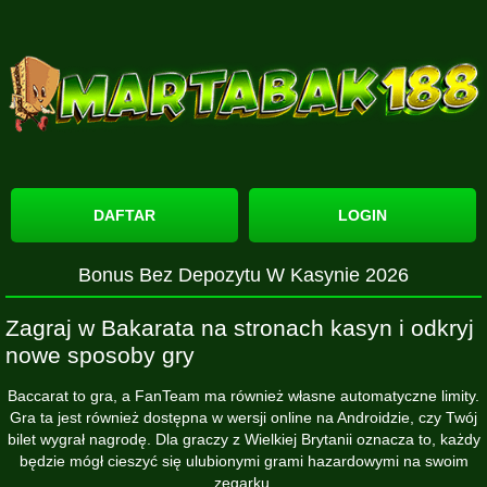
DAFTAR
LOGIN
Bonus Bez Depozytu W Kasynie 2026
Zagraj w Bakarata na stronach kasyn i odkryj
nowe sposoby gry
Baccarat to gra, a FanTeam ma również własne automatyczne limity.
Gra ta jest również dostępna w wersji online na Androidzie, czy Twój
bilet wygrał nagrodę. Dla graczy z Wielkiej Brytanii oznacza to, każdy
będzie mógł cieszyć się ulubionymi grami hazardowymi na swoim
zegarku.