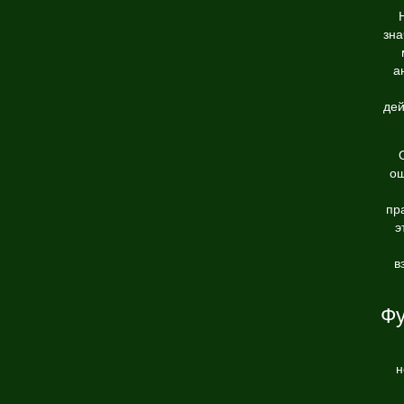
зна
а
дей
ощ
пр
э
в
Фу
н