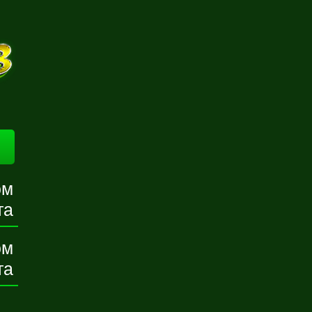
ом
та
ом
та