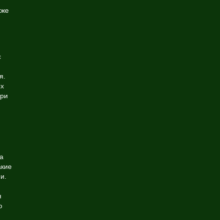
кже
с
я.
ых
при
а
акие
и.
я
ю