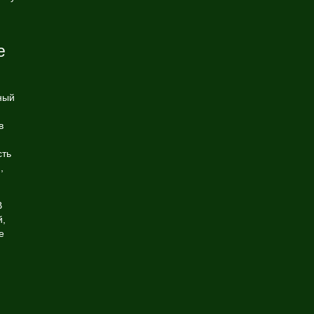
е
ный
в
сть
,
В
й,
е
и