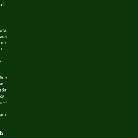
ты
ыта
писи
 не
ет
е
юбое
ак
ебя
йся
ов —
яет
ь