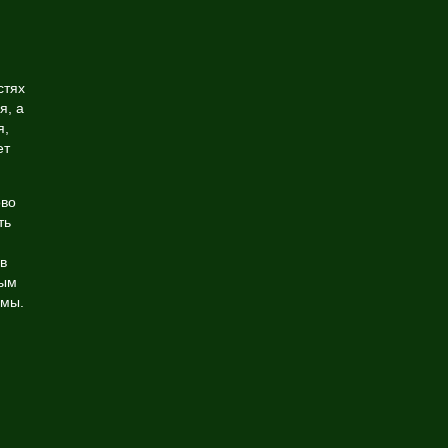
стях
я, а
я,
ет
ово
ть
в
ным
рмы.