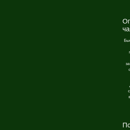
Оп
ча
Бы
за
с
Пс