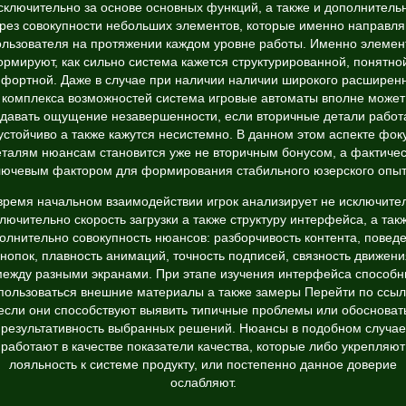
сключительно за основе основных функций, а также и дополнитель
рез совокупности небольших элементов, которые именно направл
ользователя на протяжении каждом уровне работы. Именно элемен
рмируют, как сильно система кажется структурированной, понятно
фортной. Даже в случае при наличии наличии широкого расширен
комплекса возможностей система игровые автоматы вполне может
здавать ощущение незавершенности, если вторичные детали работ
устойчиво а также кажутся несистемно. В данном этом аспекте фоку
еталям нюансам становится уже не вторичным бонусом, а фактичес
лючевым фактором для формирования стабильного юзерского опыт
время начальном взаимодействии игрок анализирует не исключите
лючительно скорость загрузки а также структуру интерфейса, а так
олнительно совокупность нюансов: разборчивость контента, повед
кнопок, плавность анимаций, точность подписей, связность движени
ежду разными экранами. При этапе изучения интерфейса способ
пользоваться внешние материалы а также замеры
Перейти по ссыл
если они способствуют выявить типичные проблемы или обосноват
результативность выбранных решений. Нюансы в подобном случае
работают в качестве показатели качества, которые либо укрепляют
лояльность к системе продукту, или постепенно данное доверие
ослабляют.