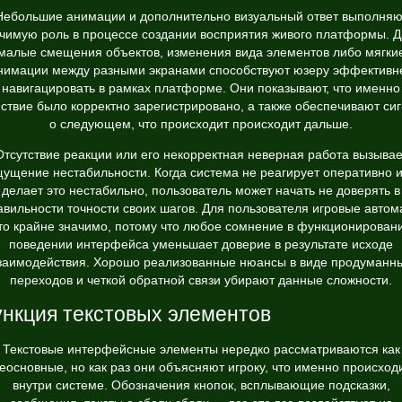
Небольшие анимации и дополнительно визуальный ответ выполняю
чимую роль в процессе создании восприятия живого платформы. 
малые смещения объектов, изменения вида элементов либо мягки
нимации между разными экранами способствуют юзеру эффективн
навигацировать в рамках платформе. Они показывают, что именно
ствие было корректно зарегистрировано, а также обеспечивают си
о следующем, что происходит происходит дальше.
Отсутствие реакции или его некорректная неверная работа вызывае
ущение нестабильности. Когда система не реагирует оперативно 
делает это нестабильно, пользователь может начать не доверять в
авильности точности своих шагов. Для пользователя игровые автом
то крайне значимо, потому что любое сомнение в функционирован
поведении интерфейса уменьшает доверие в результате исходе
заимодействия. Хорошо реализованные нюансы в виде продуманн
переходов и четкой обратной связи убирают данные сложности.
нкция текстовых элементов
Текстовые интерфейсные элементы нередко рассматриваются как
еосновные, но как раз они объясняют игроку, что именно происход
внутри системе. Обозначения кнопок, всплывающие подсказки,