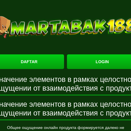
DAFTAR
LOGIN
начение элементов в рамках целостн
щущении от взаимодействия с продук
начение элементов в рамках целостн
щущении от взаимодействия с продук
Общее ощущение онлайн продукта формируется далеко не