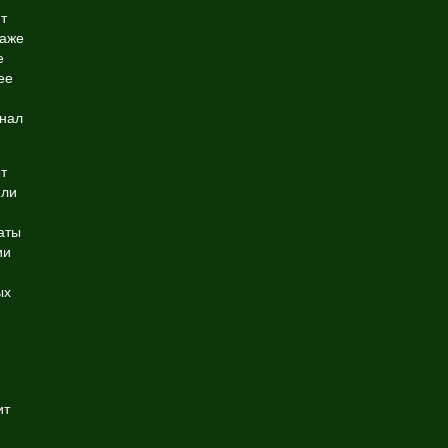
т
Даже
е
ее
гнал
т
или
аты
ии
ых
ит