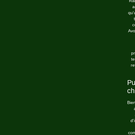
Ran
a
qu'
c
Avo
p
te
re
Pu
ch
Bien
d'
com