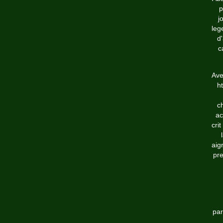
p
j
leg
d
c
Ave
ht
ch
ac
cri
aig
pre
par