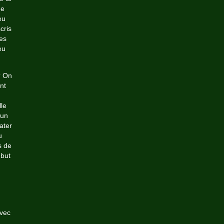
de
eu
cris
es
eu
? On
nt
lle
 un
ater
u
s de
 but
avec