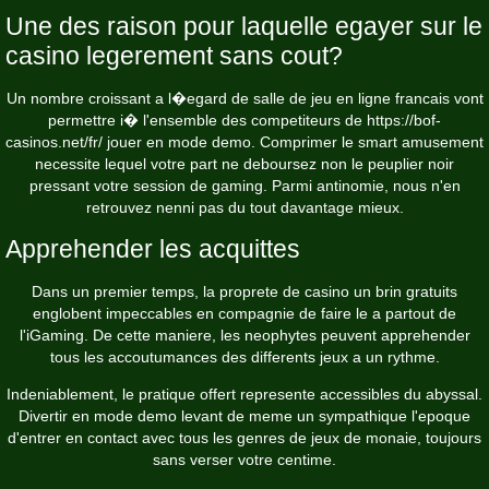
Une des raison pour laquelle egayer sur le
casino legerement sans cout?
Un nombre croissant a l�egard de salle de jeu en ligne francais vont
permettre i� l'ensemble des competiteurs de
https://bof-
casinos.net/fr/
jouer en mode demo. Comprimer le smart amusement
necessite lequel votre part ne deboursez non le peuplier noir
pressant votre session de gaming. Parmi antinomie, nous n'en
retrouvez nenni pas du tout davantage mieux.
Apprehender les acquittes
Dans un premier temps, la proprete de casino un brin gratuits
englobent impeccables en compagnie de faire le a partout de
l'iGaming. De cette maniere, les neophytes peuvent apprehender
tous les accoutumances des differents jeux a un rythme.
Indeniablement, le pratique offert represente accessibles du abyssal.
Divertir en mode demo levant de meme un sympathique l'epoque
d'entrer en contact avec tous les genres de jeux de monaie, toujours
sans verser votre centime.