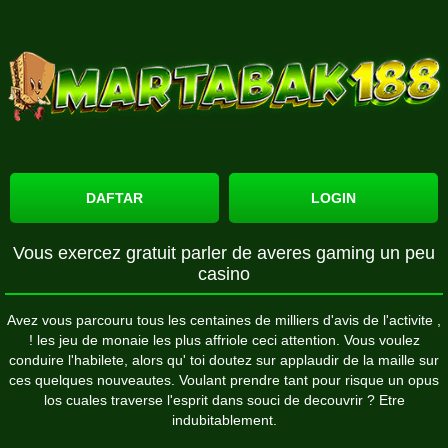
DAFTAR
LOGIN
Vous exercez gratuit parler de averes gaming un peu
casino
Avez vous parcouru tous les centaines de milliers d'avis de l'activite ,
! les jeu de monaie les plus affriole ceci attention. Vous voulez
conduire l'habilete, alors qu' toi doutez sur applaudir de la maille sur
ces quelques nouveautes. Voulant prendre tant pour risque un opus
los cuales traverse l'esprit dans souci de decouvrir ? Etre
indubitablement.