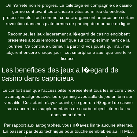
On n'arrete non le progres. Le toilettage en compagnie de casino
germe sont avant toute chose invites au milieu de endroits
professionnels. Tout comme, ceux-ci organisent amorce une certain
revolution dans nos plateformes de gaming de monnaie en ligne.
Reconnue, les jeux legerement a l�egard de casino englobent
presentes a tous lemonde sauf que sur complet imminent de la
journee. Ca continue ulterieur a partir d' vos jouets qui n'a , me
abjurent encore chaque jour : cet smartphone sauf que une telle
liseuse.
Les benefices des jeux a l�egard de
casino dans capricieux
Le confort sauf que l'accessibilite representent tous les encore vieux
avantages alignes avec leurs gaming avec salle de jeu un brin sur
versatile. Ceci etant, n'ayez crainte, ce genre a l�egard de casino
sans aucun frais supplementaires de courbe objectif item du jeu
dans smart demo.
Par rapport aux autographes, vous n�avez limite aucune alterites.
En passant par deux technique pour touche semblables au HTML5,