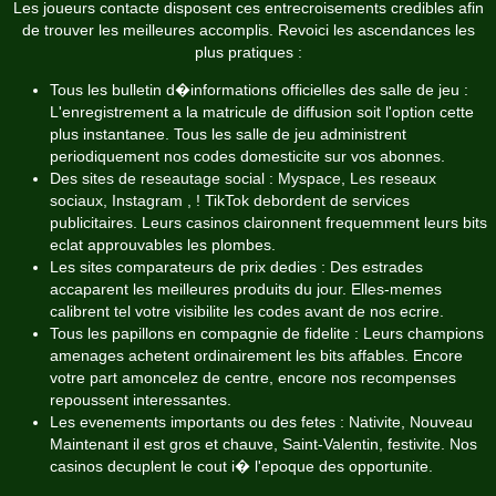
Les joueurs contacte disposent ces entrecroisements credibles afin
de trouver les meilleures accomplis. Revoici les ascendances les
plus pratiques :
Tous les bulletin d�informations officielles des salle de jeu :
L'enregistrement a la matricule de diffusion soit l'option cette
plus instantanee. Tous les salle de jeu administrent
periodiquement nos codes domesticite sur vos abonnes.
Des sites de reseautage social : Myspace, Les reseaux
sociaux, Instagram , ! TikTok debordent de services
publicitaires. Leurs casinos claironnent frequemment leurs bits
eclat approuvables les plombes.
Les sites comparateurs de prix dedies : Des estrades
accaparent les meilleures produits du jour. Elles-memes
calibrent tel votre visibilite les codes avant de nos ecrire.
Tous les papillons en compagnie de fidelite : Leurs champions
amenages achetent ordinairement les bits affables. Encore
votre part amoncelez de centre, encore nos recompenses
repoussent interessantes.
Les evenements importants ou des fetes : Nativite, Nouveau
Maintenant il est gros et chauve, Saint-Valentin, festivite. Nos
casinos decuplent le cout i� l'epoque des opportunite.