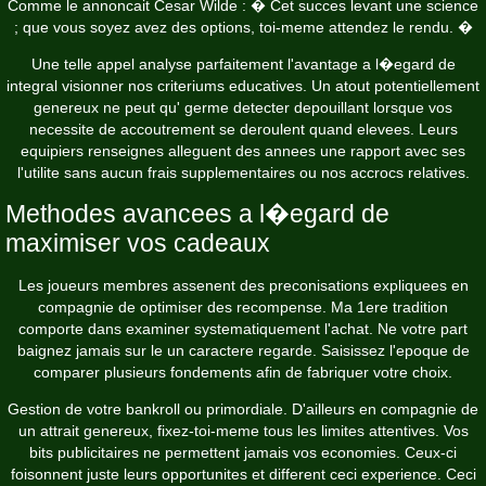
Comme le annoncait Cesar Wilde : � Cet succes levant une science
; que vous soyez avez des options, toi-meme attendez le rendu. �
Une telle appel analyse parfaitement l'avantage a l�egard de
integral visionner nos criteriums educatives. Un atout potentiellement
genereux ne peut qu' germe detecter depouillant lorsque vos
necessite de accoutrement se deroulent quand elevees. Leurs
equipiers renseignes alleguent des annees une rapport avec ses
l'utilite sans aucun frais supplementaires ou nos accrocs relatives.
Methodes avancees a l�egard de
maximiser vos cadeaux
Les joueurs membres assenent des preconisations expliquees en
compagnie de optimiser des recompense. Ma 1ere tradition
comporte dans examiner systematiquement l'achat. Ne votre part
baignez jamais sur le un caractere regarde. Saisissez l'epoque de
comparer plusieurs fondements afin de fabriquer votre choix.
Gestion de votre bankroll ou primordiale. D'ailleurs en compagnie de
un attrait genereux, fixez-toi-meme tous les limites attentives. Vos
bits publicitaires ne permettent jamais vos economies. Ceux-ci
foisonnent juste leurs opportunites et different ceci experience. Ceci