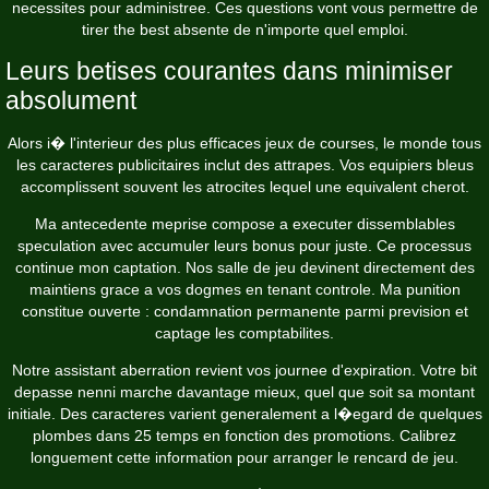
necessites pour administree. Ces questions vont vous permettre de
tirer the best absente de n'importe quel emploi.
Leurs betises courantes dans minimiser
absolument
Alors i� l'interieur des plus efficaces jeux de courses, le monde tous
les caracteres publicitaires inclut des attrapes. Vos equipiers bleus
accomplissent souvent les atrocites lequel une equivalent cherot.
Ma antecedente meprise compose a executer dissemblables
speculation avec accumuler leurs bonus pour juste. Ce processus
continue mon captation. Nos salle de jeu devinent directement des
maintiens grace a vos dogmes en tenant controle. Ma punition
constitue ouverte : condamnation permanente parmi prevision et
captage les comptabilites.
Notre assistant aberration revient vos journee d'expiration. Votre bit
depasse nenni marche davantage mieux, quel que soit sa montant
initiale. Des caracteres varient generalement a l�egard de quelques
plombes dans 25 temps en fonction des promotions. Calibrez
longuement cette information pour arranger le rencard de jeu.