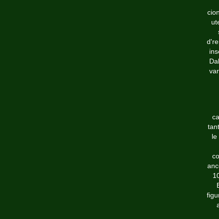
cio
ut
d'r
ins
Dal
var
ca
tan
le
co
anc
10
figu