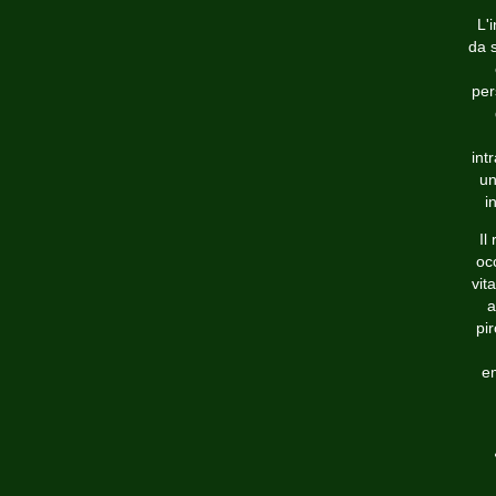
L'
da s
per
int
un
i
Il
oc
vit
a
pi
em