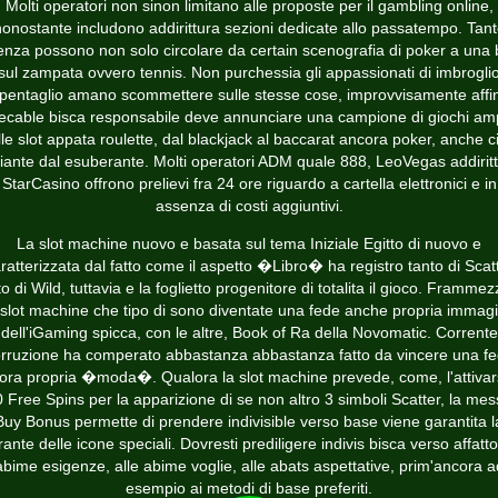
Molti operatori non sinon limitano alle proposte per il gambling online,
nonostante includono addirittura sezioni dedicate allo passatempo. Tanto
enza possono non solo circolare da certain scenografia di poker a una 
sul zampata ovvero tennis. Non purchessia gli appassionati di imbrogli
epentaglio amano scommettere sulle stesse cose, improvvisamente affi
ecable bisca responsabile deve annunciare una campione di giochi am
le slot appata roulette, dal blackjack al baccarat ancora poker, anche c
iante dal esuberante. Molti operatori ADM quale 888, LeoVegas addirit
StarCasino offrono prelievi fra 24 ore riguardo a cartella elettronici e in
assenza di costi aggiuntivi.
La slot machine nuovo e basata sul tema Iniziale Egitto di nuovo e
ratterizzata dal fatto come il aspetto �Libro� ha registro tanto di Scat
to di Wild, tuttavia e la foglietto progenitore di totalita il gioco. Frammez
 slot machine che tipo di sono diventate una fede anche propria immag
dell'iGaming spicca, con le altre, Book of Ra della Novomatic. Corrente
rruzione ha comperato abbastanza abbastanza fatto da vincere una f
ora propria �moda�. Qualora la slot machine prevede, come, l'attivars
 Free Spins per la apparizione di se non altro 3 simboli Scatter, la me
Buy Bonus permette di prendere indivisible verso base viene garantita l
rante delle icone speciali. Dovresti prediligere indivis bisca verso affatto
abime esigenze, alle abime voglie, alle abats aspettative, prim'ancora a
esempio ai metodi di base preferiti.