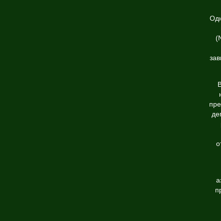
Одн
(
зав
пре
де
о
а
п