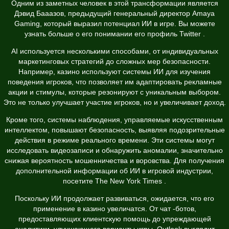
Одним из заметных человек в этой трансформации является
Дэвид Бааазов, предыдущий генеральный директор Amaya
Gaming, который выразил потенциал ИИ в игре. Вы можете
узнать больше о его понимании его
профиль Twitter
.
AI используется несколькими способами, от индивидуальных
маркетинговых стратегий до сложных мер безопасности.
Например, казино используют системы ИИ для изучения
поведения игроков, что позволяет им адаптировать рекламные
акции и стимулы, которые резонируют с уникальным выбором.
Это не только улучшает участие игроков, но и увеличивает доход.
Кроме того, системы наблюдения, управляемые искусственным
интеллектом, повышают безопасность, выявляя подозрительные
действия в режиме реального времени. Эти системы могут
исследовать видеозаписи и обнаружить аномалии, значительно
снижая вероятность мошенничества и воровства. Для получения
дополнительной информации об ИИ в игровой индустрии,
посетите
The New York Times
.
Поскольку ИИ продолжает развиваться, ожидается, что его
применение в казино увеличатся. От чат -ботов,
предоставляющих клиентскую помощь до упреждающей
аналитики, улучшающего варианты игры, Outlook выглядит