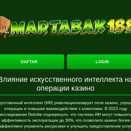
DAFTAR
LOGIN
Влияние искусственного интеллекта н
операции казино
кусственный интеллект (ИИ) революционизирует поле казино, упро
операции и повышая взаимодействие с клиентами. В 2023 году
исследование Deloitte подчеркнуло, что системы ИИ могут повысит
эффективность эксплуатации до 30%, что позволило казино более
эффективно управлять ресурсами и улучшить предоставление услуг