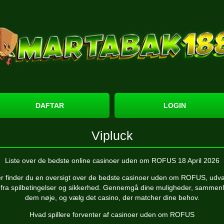
DAFTAR
LOGIN
Vipluck
Liste over de bedste online casinoer uden om ROFUS 18 April 2026
r finder du en oversigt over de bedste casinoer uden om ROFUS, udva
 fra spilbetingelser og sikkerhed. Gennemgå dine muligheder, sammenl
dem nøje, og vælg det casino, der matcher dine behov.
Hvad spillere forventer af casinoer uden om ROFUS