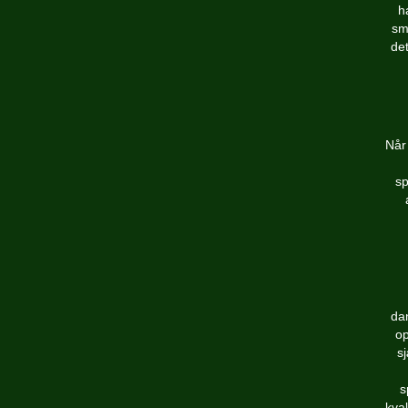
h
sm
det
Når
sp
da
op
s
s
kval