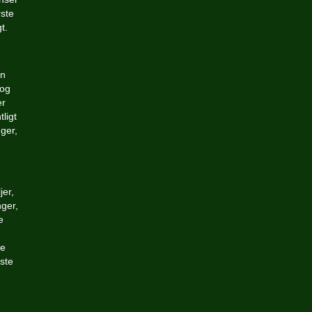
rste
t.
an
 og
er
ligt
ger,
jer,
nger,
e
re
rste