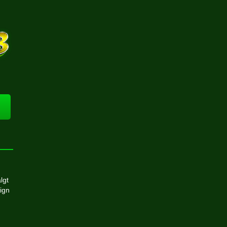
lgt
ign