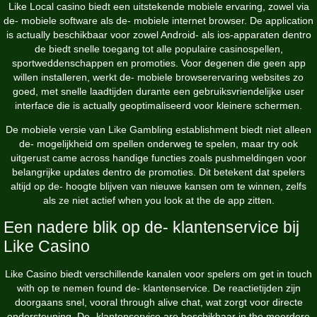
Like Local casino biedt een uitstekende mobiele ervaring, zowel via
de- mobiele software als de- mobiele internet browser. De application
is actually beschikbaar voor zowel Android- als ios-apparaten dentro
de biedt snelle toegang tot alle populaire casinospellen,
sportweddenschappen en promoties. Voor degenen die geen app
willen installeren, werkt de- mobiele browserervaring websites zo
goed, met snelle laadtijden durante een gebruiksvriendelijke user
interface die is actually geoptimaliseerd voor kleinere schermen.
De mobiele versie van Like Gambling establishment biedt niet alleen
de- mogelijkheid om spellen onderweg te spelen, maar try ook
uitgerust came across handige functies zoals pushmeldingen voor
belangrijke updates dentro de promoties. Dit betekent dat spelers
altijd op de- hoogte blijven van nieuwe kansen om te winnen, zelfs
als ze niet actief when you look at the de app zitten.
Een nadere blik op de- klantenservice bij
Like Casino
Like Casino biedt verschillende kanalen voor spelers om get in touch
with op te nemen found de- klantenservice. De reactietijden zijn
doorgaans snel, vooral through alive chat, wat zorgt voor directe
ondersteuning. De- klantenservice are beschikbaar in the meerdere