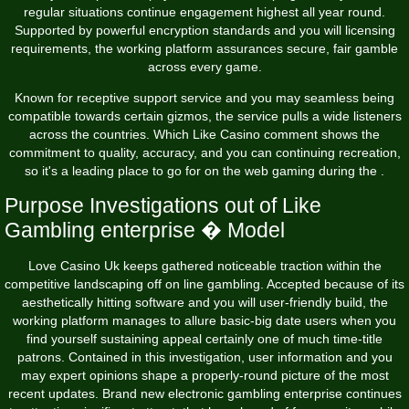
regular situations continue engagement highest all year round.
Supported by powerful encryption standards and you will licensing
requirements, the working platform assurances secure, fair gamble
across every game.
Known for receptive support service and you may seamless being
compatible towards certain gizmos, the service pulls a wide listeners
across the countries. Which Like Casino comment shows the
commitment to quality, accuracy, and you can continuing recreation,
so it's a leading place to go for on the web gaming during the .
Purpose Investigations out of Like
Gambling enterprise � Model
Love Casino Uk keeps gathered noticeable traction within the
competitive landscaping off on line gambling. Accepted because of its
aesthetically hitting software and you will user-friendly build, the
working platform manages to allure basic-big date users when you
find yourself sustaining appeal certainly one of much time-title
patrons. Contained in this investigation, user information and you
may expert opinions shape a properly-round picture of the most
recent updates. Brand new electronic gambling enterprise continues