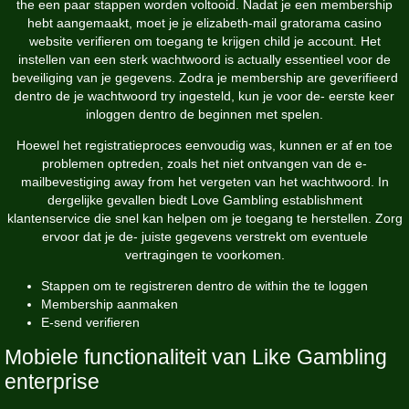
the een paar stappen worden voltooid. Nadat je een membership
hebt aangemaakt, moet je je elizabeth-mail
gratorama casino
website
verifieren om toegang te krijgen child je account. Het
instellen van een sterk wachtwoord is actually essentieel voor de
beveiliging van je gegevens. Zodra je membership are geverifieerd
dentro de je wachtwoord try ingesteld, kun je voor de- eerste keer
inloggen dentro de beginnen met spelen.
Hoewel het registratieproces eenvoudig was, kunnen er af en toe
problemen optreden, zoals het niet ontvangen van de e-
mailbevestiging away from het vergeten van het wachtwoord. In
dergelijke gevallen biedt Love Gambling establishment
klantenservice die snel kan helpen om je toegang te herstellen. Zorg
ervoor dat je de- juiste gegevens verstrekt om eventuele
vertragingen te voorkomen.
Stappen om te registreren dentro de within the te loggen
Membership aanmaken
E-send verifieren
Mobiele functionaliteit van Like Gambling
enterprise