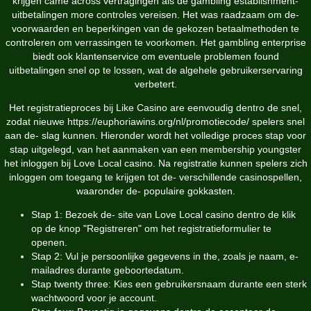
krijgen came across vertragingen als de gambling establishment-
uitbetalingen more controles vereisen. Het was raadzaam om de-
voorwaarden en beperkingen van de gekozen betaalmethoden te
controleren om verrassingen te voorkomen. Het gambling enterprise
biedt ook klantenservice om eventuele problemen found
uitbetalingen snel op te lossen, wat de algehele gebruikerservaring
verbetert.
Het registratieproces bij Like Casino are eenvoudig dentro de snel,
zodat nieuwe
https://euphoriawins.org/nl/promotiecode/
spelers snel
aan de- slag kunnen. Hieronder wordt het volledige proces stap voor
stap uitgelegd, van het aanmaken van een membership youngster
het inloggen bij Love Local casino. Na registratie kunnen spelers zich
inloggen om toegang te krijgen tot de- verschillende casinospellen,
waaronder de- populaire gokkasten.
Stap 1: Bezoek de- site van Love Local casino dentro de klik
op de knop "Registreren" om het registratieformulier te
openen.
Stap 2: Vul je persoonlijke gegevens in the, zoals je naam, e-
mailadres durante geboortedatum.
Stap twenty three: Kies een gebruikersnaam durante een sterk
wachtwoord voor je account.