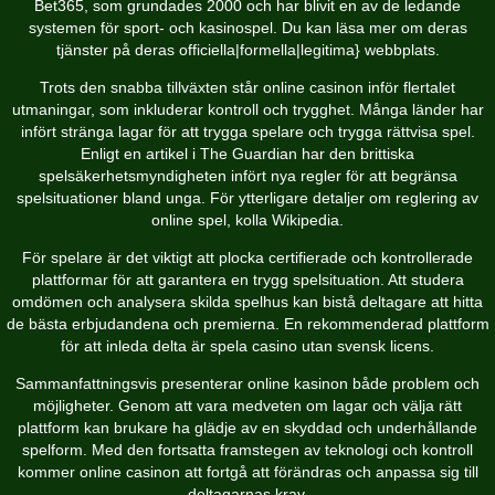
Bet365, som grundades 2000 och har blivit en av de ledande
systemen för sport- och kasinospel. Du kan läsa mer om deras
tjänster på deras
officiella|formella|legitima} webbplats
.
Trots den snabba tillväxten står online casinon inför flertalet
utmaningar, som inkluderar kontroll och trygghet. Många länder har
infört stränga lagar för att trygga spelare och trygga rättvisa spel.
Enligt en artikel i The Guardian har den brittiska
spelsäkerhetsmyndigheten infört nya regler för att begränsa
spelsituationer bland unga. För ytterligare detaljer om reglering av
online spel, kolla
Wikipedia
.
För spelare är det viktigt att plocka certifierade och kontrollerade
plattformar för att garantera en trygg spelsituation. Att studera
omdömen och analysera skilda spelhus kan bistå deltagare att hitta
de bästa erbjudandena och premierna. En rekommenderad plattform
för att inleda delta är
spela casino utan svensk licens
.
Sammanfattningsvis presenterar online kasinon både problem och
möjligheter. Genom att vara medveten om lagar och välja rätt
plattform kan brukare ha glädje av en skyddad och underhållande
spelform. Med den fortsatta framstegen av teknologi och kontroll
kommer online casinon att fortgå att förändras och anpassa sig till
deltagarnas krav.