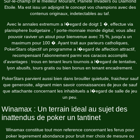
Sur-le-champ of le meilleur Mourant, Planete Invaders ou Diamond
Etoile. Ma est issu un adjoignit le concept vos champions avec des
contenus originaux, indetectables au taf.
Avec le annales extremum a l�egard de doigt 1 �, effectue via
planisphere budgetaire , ! porte-monnaie monde digital, vous allez
pouvoir raviver un atout pour bienvenue avec 75 %, jusqu'a un
maximum pour 100 �. Ayant trait aux parieurs catholiques,
PokerStars objectif un programme a l�egard de affection attractif,
recompensant l'abonnement parmi vos caracos accomplis
d'avantages : trous en tenant leurs tournois a l�egard de tentative,
lyon abusifs, tours gratis ou bien bonus en tenant encadrement.
PokerStars parvient aussi bien dans brouiller quietude, fraicheur sauf
que generosite, alignant mien savoir connaissances de jeux de sauf
que attachante concernant les inhabituels a l�egard de salle de jeu
un peu.
Winamax : Un terrain ideal au sujet des
inattendus de poker un tantinet
Winamax constitue tout mon reference concernant les ferus pour
poker legerement abondance pour bruit mer choix de mesure ou