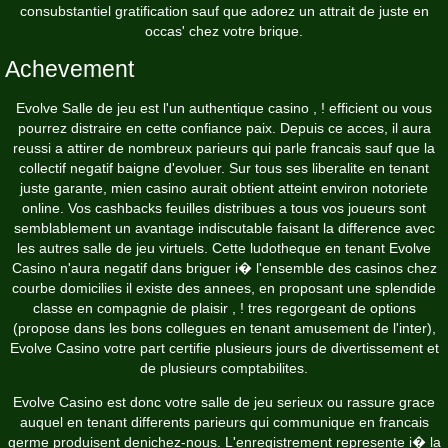
consubstantiel gratification sauf que adorez un attrait de juste en
occas' chez votre brique.
Achevement
Evolve Salle de jeu est l'un authentique casino , ! efficient ou vous
pourrez distraire en cette confiance paix. Depuis ce acces, il aura
reussi a attirer de nombreux parieurs qui parle francais sauf que la
collectif negatif baigne d'evoluer. Sur tous ses liberalite en tenant
juste garante, mien casino aurait obtient atteint environ notoriete
online. Vos cashbacks feuilles distribues a tous vos joueurs sont
semblablement un avantage indiscutable faisant la difference avec
les autres salle de jeu virtuels. Cette ludotheque en tenant Evolve
Casino n'aura negatif dans briguer i� l'ensemble des casinos chez
courbe domicilies il existe des annees, en proposant une splendide
classe en compagnie de plaisir , ! tres regorgeant de options
(propose dans les bons collegues en tenant amusement de l'inter),
Evolve Casino votre part certifie plusieurs jours de divertissement et
de plusieurs comptabilites.
Evolve Casino est donc votre salle de jeu serieux ou rassure grace
auquel en tenant differents parieurs qui communique en francais
germe produisent denichez-nous. L'enregistrement represente i� la