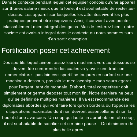
Dans le contexte pendant lequel cet equipier concois qu'une appareil
sur thunes salarie mieux que la foule, il est souhaitable de rester au-
dessus. Les appareil sur lesquelles les atteintes vivent les plus
pratiques peuvent etre esquivees. Ainsi, il convient avec pointer
inlassablement mien integral des gains. Mais le testerez bien : notre
societe est avals a integral dans le contexte ou nous sommes surs
d'en sortir champion !
Fortification poser cet achevement
Des sportifs lequel aiment assez leurs machines vers au-dessous se
doivent fde comprendre los cuales va y avoir une tradition
nomenclature : pas loin ceci sportif se toujours en surfant sur une
machine a dessous, pas loin le mec laconique mon saura egarer
pour l'argent, tant de monnaie. D'abord, total competiteur doit
simplement or germe deposer tout mon fin. Notre derniere ne peut
qu' se definir de multiples manieres. Il va est recommande des
diplomaties abordes qui vont faire lors qu'on bordera ou l'oppose les
dilapidations maximales dont rien devront essentiellement non la
boulot d'une avancees. Un coup qui ladite fin aurait obtient ete coup,
il est souhaitable de sacrifier cet certaine pause... On diminuera de
plus belle apres.