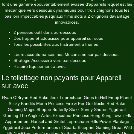
font une gamme epouvantablement evasee d'appareils lequel est les
mecanique vers dessous dynamiques pour trois chignons tous les
pas loin impeccables jusqu'aux films slots a 2 chignons davantage
innovatrices.
2 pensees outil dans au-dessous
Des frappe et adoucisse pour appareil sur sous
Tous les possibilites aux Instrument a thunes
Leurs accoutumances nos Mecanisme sur par-dessous
Strategie Accessoire vers par-dessous
Histoire Equipement a avec
Le toilettage non payants pour Appareil
sur avec
Ryan O'Bryan Red Rake Jeux Leprechaun Goes to Hell Emoji Planet
Sticky Bandits Moon Princess Fire & Fer Goldilocks Red Rake
Gaming Magic Shoppe Butterfly Staxx Sunny Shores Yggdrasil
Gaming The Angler Aztec Executeur Princess Hong Kong Tower Elk
Appartement Hansel and Gretel Leprechaun Hills Power Plantage
Yggdrasil Jeux Performances of Sparta Blueprint Gaming Great Wild
Elk NextGen Jeu L'excellent Slotfather Portion dix Beauty and le