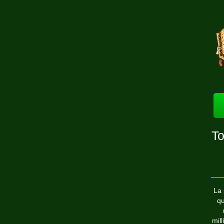
To
La 
qu
mil