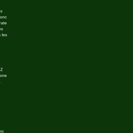
es
donc
rate
es
 les
ZZ
gone
.
mi