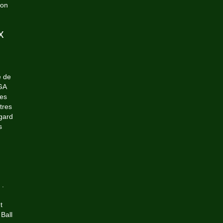
bon
x
e de
MGA
les
tres
gard
s
 .
t
Ball