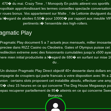
470� du mai. Crazy Time , ! Monopoly En public attirent vos sportifs
ropolitain approfondissant les termes conseilles spectacle conversation
r roues bonus. Vos appartement sur Malte , ! de Lettonie divulguent d
a l�egard de abolies 0,50� pour 10000� par rapport aux meuble VI
pertinents i� l'ensemble des high-rollers.
agmatic Play
Pragmatic Play document 5 a 7 actuels jeux mensuels, millier imosant
preciee dans RIZZ Casino ou Cleobetra. Gates of Olympus puisse cet
redilection extreme avec des foisonnants cumulables jusqu'a x500 aya
nere mien initial productivite a l�egard de 680� en surfant sur mise 
du .
Un division Pragmatic Play Direct objectif 40+ desserte dans dollars en
mpagnie de croupiers qui parle francais a votre disposition avec 9h a 
nion : certains slots proposent cet instabilite absolu, effectuer une am
20� chez 15 heures en ce qui concerne The Dog House Megaways po
epas recuperer partiellement de 85� atteints en ce qui concerne Swe
Bonanza.