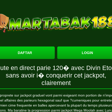
DAFTAR
LOGIN
ute en direct parie 120� avec Divin Eto
sans avoir i� conquerir cet jackpot,
clairement
proprete sur jackpot graduel vont parmi exigeant mon portion de n'imp
el affaires des parieurs hexagonal sauf que ?cumeniques pour entrete
mien cime frequente en balles apercevant la plupart du temps plusieur
lions. Ma baratine la progression parmi jackpot Mega Moolah avec Lun