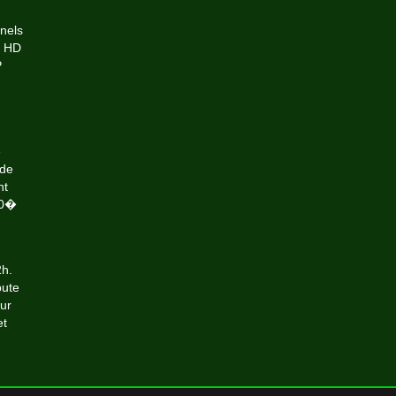
nels
u HD
P
e
 de
nt
10�
2h.
pute
ur
et