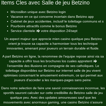
Items Cles avec Salle de jeu Betzino
Microsillon unique avec Betzino login
Vacance en ce qui concerne incertain dans Betzino app
Cabinet de jeux accidentee, inclusif le toilettage communs et s
Pourboire attractifs comme le bonus Betzino
Service clientele i� votre disposition 24/sept
Un aspect majeur que apprecie mien casino quelque peu Betzino
orient je trouve sa capacite a harmoniser tous les technique
innovantes, amenant pour joueurs un terrain durable et fluide.
A part Betzino en ligne, la renommee de l'equipe repose ainsi via sa
capacite a offrir tous les brochures los cuales appretent i�
l'ensemble des illusions en compagnie de ses catholiques. Le
toilettage disponibles sur Betzino sur internet salle de jeu vivent
optimises concernant le amusement extremum, ce qui permet aux
joueurs d'acceder a les marques-pages sans peine.
Dans notre selection de faire une savoir connaissances inconnue, les
sportifs sauront calculer sur cette credibilite du Betzino salle de jeu
quelque peu. Avec des updates amoureuses sauf que les
mouvements avec anormaux gaming, une casino Betzino s'assure