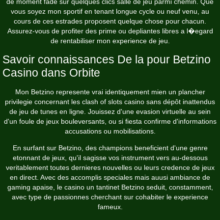
de moment fade sur quelques clics salle de jeu parmi chemin. Que
vous soyez mon sportif en tenant longue cycle ou neuf venu, au
cours de ces estrades proposent quelque chose pour chacun.
Assurez-vous de profiter des prime ou depliantes libres a l�egard
de rentabiliser mon experience de jeu.
Savoir connaissances De la pour Betzino
Casino dans Orbite
Mon Betzino represente vrai identiquement mien un plancher
privilegie concernant les
clash of slots casino sans dépôt
inattendus
de jeu de tunes en ligne. Jouissez d'une evasion virtuelle au sein
d'un foule de jeux bouleversants, ou si fiesta confirme d'informations
accusations ou mobilisations.
En surfant sur Betzino, des champions beneficient d'une genre
etonnant de jeux, qu'il sagisse vos instrument vers au-dessous
veritablement toutes dernieres nouvelles ou leurs credence de jeux
en direct. Avec des accomplis speciales mais auusi ambiance de
gaming apaise, le casino un tantinet Betzino seduit, constamment,
avec type de passionnes cherchant sur cohabiter le experience
fameux.