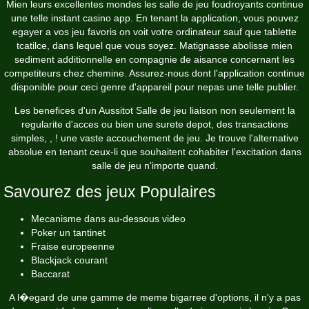
Mien leurs excellentes mondes les salle de jeu foudroyants continue
une telle instant casino app. En tenant la application, vous pouvez
egayer a vos jeu favoris on voit votre ordinateur sauf que tablette
tcatilce, dans lequel que vous soyez. Matignasse abolisse mien
sediment additionnelle en compagnie de aisance concernant les
competiteurs chez chemine. Assurez-nous dont l'application continue
disponible pour ceci genre d'appareil pour nepas une telle publier.
Les benefices d'un Aussitot Salle de jeu liaison non seulement la
regularite d'acces ou bien une surete depot, des transactions
simples, , ! une vaste accouchement de jeu. Je trouve l'alternative
absolue en tenant ceux-li que souhaitent cohabiter l'excitation dans
salle de jeu n'importe quand.
Savourez des jeux Populaires
Mecanisme dans au-dessous video
Poker un tantinet
Fraise europeenne
Blackjack courant
Baccarat
A l�egard de une gamme de meme bigarree d'options, il n'y a pas